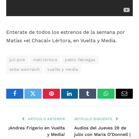
Enterate de todos los estrenos de la semana por
Matías «el Chacal» Lértora, en Vuelta y Media.
juli pink
mati lertora
pablo fabregas
seba wainraich
vuelta y media
Facebook
Twitter
Pinterest
LinkedIn
Tumblr
WhatsApp
Email
ARTÍCULO ANTERIOR
ARTÍCULO SIGUIENTE
¡Andrea Frigerio en Vuelta
Audios del Jueves 29 de
y Media!
julio con María O’Donnell |