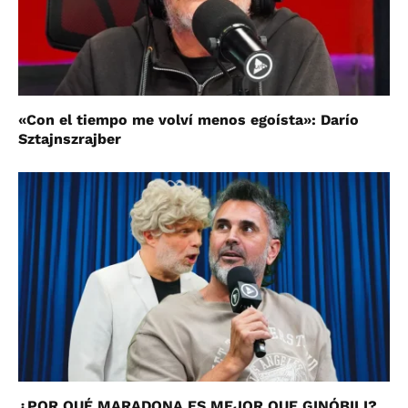
«Con el tiempo me volví menos egoísta»: Darío
Sztajnszrajber
¿POR QUÉ MARADONA ES MEJOR QUE GINÓBILI?