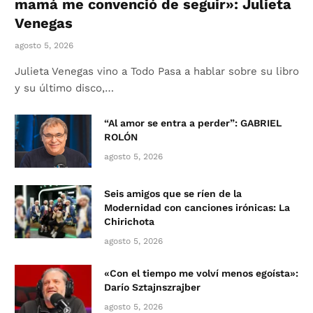
mamá me convenció de seguir»: Julieta
Venegas
agosto 5, 2026
Julieta Venegas vino a Todo Pasa a hablar sobre su libro
y su último disco,…
“Al amor se entra a perder”: GABRIEL
ROLÓN
agosto 5, 2026
Seis amigos que se ríen de la
Modernidad con canciones irónicas: La
Chirichota
agosto 5, 2026
«Con el tiempo me volví menos egoísta»:
Darío Sztajnszrajber
agosto 5, 2026