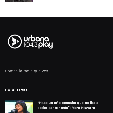
Somos la radio que ves
Seo Google Maps
COFIPOT.COM
LO ÚLTIMO
“Hace un año pensaba que no iba a
poder cantar más”: Mora Navarro