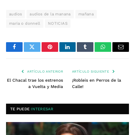
audios
audios de la manana
mañana
maria o donnell
NOTICIAS
Facebook
Twitter
Pinterest
LinkedIn
Tumblr
WhatsApp
Email
ARTÍCULO ANTERIOR
ARTÍCULO SIGUIENTE
El Chacal trae los estrenos
¡Robleis en Perros de la
a Vuelta y Media
Calle!
TE PUEDE
INTERESAR