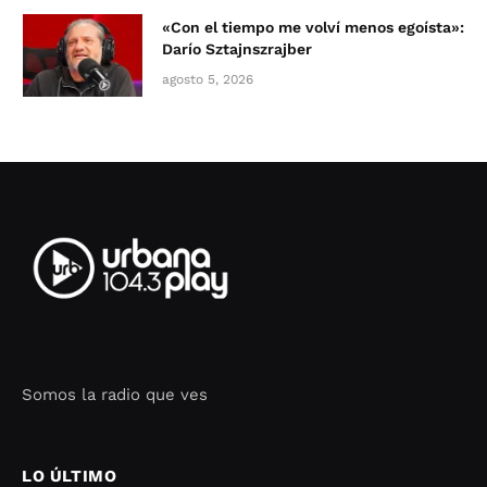
«Con el tiempo me volví menos egoísta»:
Darío Sztajnszrajber
agosto 5, 2026
Somos la radio que ves
Seo Google Maps
COFIPOT.COM
LO ÚLTIMO