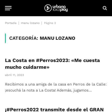
|
|
Portada
manu lozano
Página 2
CATEGORÍA:
MANU LOZANO
La Costa en #Perros2023: «Me cuesta
mucho cuidarme»
abril 11, 2023
Recibimos a una amiga de la casa en Perros de la Calle:
¡escuchá la nota a La Costa! Además, jugamos…
¡#Perros2022 transmite desde el GRAN