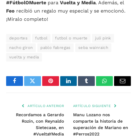
#FútbolOMuerte
para
Vuelta y Media
. Además, el
Feo
recibió un regalo muy especial y se emocionó.
¡Miralo completo!
deportes
futbol
futbol o muerte
juli pink
nacho giron
pablo fabregas
seba wainraich
vuelta y media
Facebook
Twitter
Pinterest
LinkedIn
Tumblr
WhatsApp
Email
ARTÍCULO ANTERIOR
ARTÍCULO SIGUIENTE
Recordamos a Gerardo
Manu Lozano nos
Rozín, con Reynaldo
comparte la historia de
Sietecase, en
superación de Mariano en
#VueltaYMedia
#Perros2022