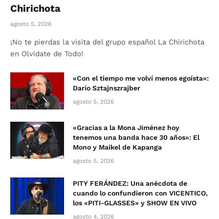
Chirichota
agosto 5, 2026
¡No te pierdas la visita del grupo español La Chirichota
en Olvidate de Todo!
«Con el tiempo me volví menos egoísta»:
Darío Sztajnszrajber
agosto 5, 2026
«Gracias a la Mona Jiménez hoy
tenemos una banda hace 30 años»: El
Mono y Maikel de Kapanga
agosto 5, 2026
PITY FERÁNDEZ: Una anécdota de
cuando lo confundieron con VICENTICO,
los «PITI-GLASSES» y SHOW EN VIVO
agosto 4, 2026