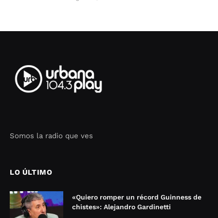
Somos la radio que ves
Seo Google Maps
COFIPOT.COM
LO ÚLTIMO
«Quiero romper un récord Guinness de
chistes»: Alejandro Gardinetti