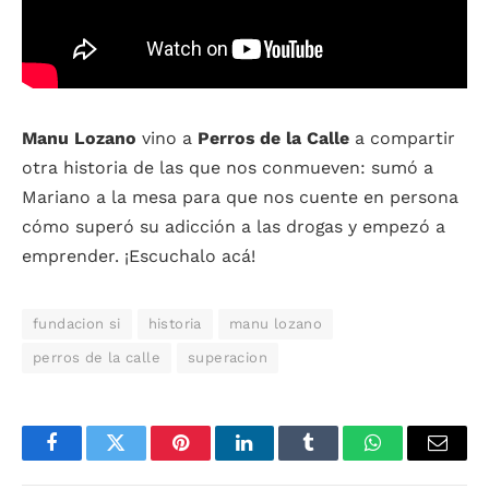
Manu Lozano
vino a
Perros de la Calle
a compartir
otra historia de las que nos conmueven: sumó a
Mariano a la mesa para que nos cuente en persona
cómo superó su adicción a las drogas y empezó a
emprender. ¡Escuchalo acá!
fundacion si
historia
manu lozano
perros de la calle
superacion
Facebook
Twitter
Pinterest
LinkedIn
Tumblr
WhatsApp
Email