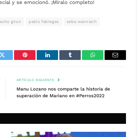
cial y se emocionó. ¡Miralo completo!
acho giron
pablo fabregas
seba wainraich
k
Twitter
Pinterest
LinkedIn
Tumblr
WhatsApp
Email
ARTÍCULO SIGUIENTE
Manu Lozano nos comparte la historia de
superación de Mariano en #Perros2022