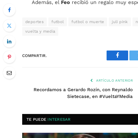
Además, el
Feo
recibió un regalo muy espe
deportes
futbol
futbol o muerte
juli pink
n
vuelta y media
COMPARTIR.
Faceboo
ARTÍCULO ANTERIOR
Recordamos a Gerardo Rozín, con Reynaldo
Sietecase, en #VueltaYMedia
TE PUEDE
INTERESAR