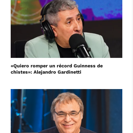
«Quiero romper un récord Guinness de
chistes»: Alejandro Gardinetti