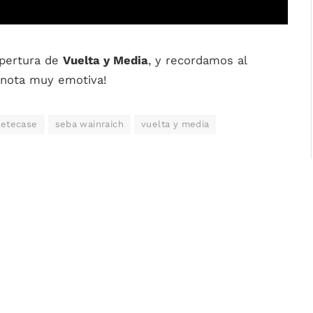
pertura de
Vuelta y Media
, y recordamos al
a nota muy emotiva!
ietecase
seba wainraich
vuelta y media
k
Twitter
Pinterest
LinkedIn
Tumblr
WhatsApp
Email
ARTÍCULO SIGUIENTE
¡Fútbol o Muerte y un regalo especial para el
Feo!