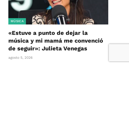
MÚSICA
«Estuve a punto de dejar la
música y mi mamá me convenció
de seguir»: Julieta Venegas
agosto 5, 2026
Julieta Venegas vino a Todo Pasa a hablar sobre
su libro y su último disco,…
“Al amor se entra a perder”:
GABRIEL ROLÓN
agosto 5, 2026
Seis amigos que se ríen de la
Modernidad con canciones