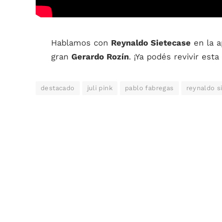
Hablamos con
Reynaldo Sietecase
en la a
gran
Gerardo Rozín
. ¡Ya podés revivir est
destacado
juli pink
pablo fabregas
reynaldo s
COMPARTIR.
Faceboo
ARTÍCULO ANTERIOR
Sofi Morandi y Nachito Saralegui presentaron
«Porno y Helado» en Todo Pasa