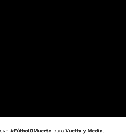
nuevo
#FútbolOMuerte
para
Vuelta y Media
.