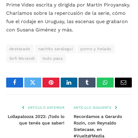
Prime Video escrita y dirigida por Martín Piroyansky.
Charlamos sobre la repercusión de la serie, cómo
fue el rodaje en Uruguay, las escenas que grabaron
con Susana Giménez y más.
destacado
nachito saralegui
porno y helado
Sofi Morandi
todo pasa
Facebook
Twitter
Pinterest
LinkedIn
Tumblr
WhatsApp
Email
ARTÍCULO ANTERIOR
ARTÍCULO SIGUIENTE
Lollapalooza 2022: ¡Todo lo
Recordamos a Gerardo
que tenés que saber!
Rozín, con Reynaldo
Sietecase, en
#VueltaYMedia