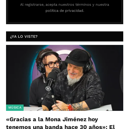
Al registrarse, acepta nuestros términos y nuestra
política de privacidad.
¿YA LO VISTE?
MÚSICA
«Gracias a la Mona Jiménez hoy
tenemos una banda hace 30 años»: El