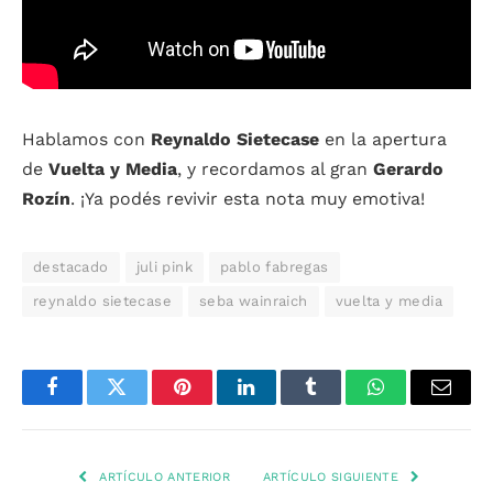
Hablamos con
Reynaldo Sietecase
en la apertura
de
Vuelta y Media
, y recordamos al gran
Gerardo
Rozín
. ¡Ya podés revivir esta nota muy emotiva!
destacado
juli pink
pablo fabregas
reynaldo sietecase
seba wainraich
vuelta y media
Facebook
Twitter
Pinterest
LinkedIn
Tumblr
WhatsApp
Email
ARTÍCULO ANTERIOR
ARTÍCULO SIGUIENTE