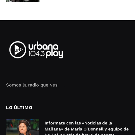
Somos la radio que ves
Seo Google Maps
COFIPOT.COM
LO ÚLTIMO
Informate con las «Noticias de la
Mañana» de María O’Donnell y equipo de
De Acá en Más de hoy 6 de agosto