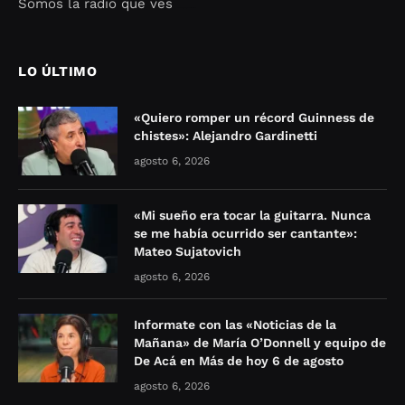
Somos la radio que ves
Seo Google Maps
COFIPOT.COM
LO ÚLTIMO
«Quiero romper un récord Guinness de
chistes»: Alejandro Gardinetti
agosto 6, 2026
«Mi sueño era tocar la guitarra. Nunca
se me había ocurrido ser cantante»:
Mateo Sujatovich
agosto 6, 2026
Informate con las «Noticias de la
Mañana» de María O’Donnell y equipo de
De Acá en Más de hoy 6 de agosto
agosto 6, 2026