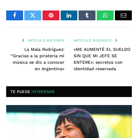
Facebook
Twitter
Pinterest
LinkedIn
Tumblr
WhatsApp
Email
ARTÍCULO ANTERIOR
ARTÍCULO SIGUIENTE
La Mala Rodríguez:
«ME AUMENTÉ EL SUELDO
“Gracias a la piratería mi
SIN QUE MI JEFE SE
música se dio a conocer
ENTERE»: secretos con
en Argentina»
identidad reservada
TE PUEDE
INTERESAR