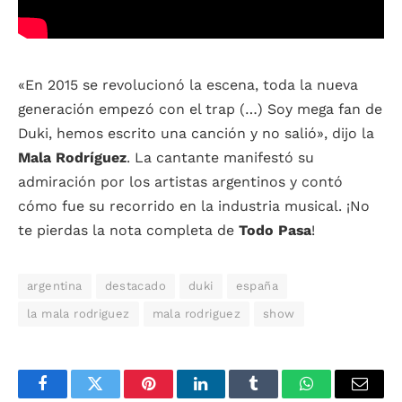
«En 2015 se revolucionó la escena, toda la nueva
generación empezó con el trap (…) Soy mega fan de
Duki, hemos escrito una canción y no salió», dijo la
Mala Rodríguez
. La cantante manifestó su
admiración por los artistas argentinos y contó
cómo fue su recorrido en la industria musical. ¡No
te pierdas la nota completa de
Todo Pasa
!
argentina
destacado
duki
españa
la mala rodriguez
mala rodriguez
show
Facebook
Twitter
Pinterest
LinkedIn
Tumblr
WhatsApp
Email