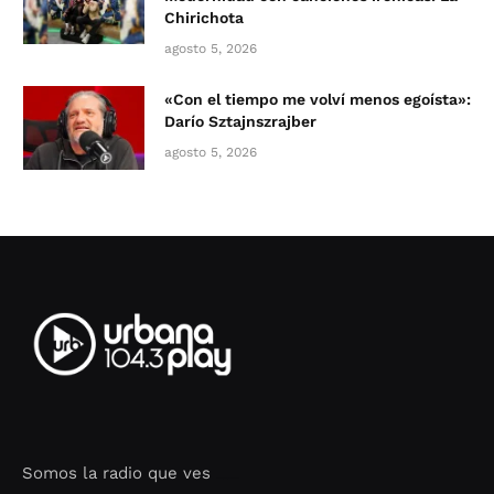
Chirichota
agosto 5, 2026
«Con el tiempo me volví menos egoísta»:
Darío Sztajnszrajber
agosto 5, 2026
Somos la radio que ves
Seo Google Maps
COFIPOT.COM