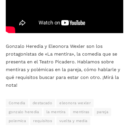
Gonzalo Heredia y Eleonora Wexler son los
protagonistas de «La mentira», la comedia que se
presenta en el Teatro Picadero. Hablamos sobre
mentiras y polémicas en la pareja, cómo hablarle y
qué requisitos buscar para estar con otro. ¡Mirá la
nota!
Comedia
destacado
eleonora wexler
gonzalo heredia
la mentira
mentiras
pareja
polemica
requisitos
vuelta y media