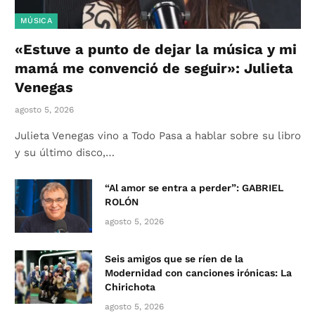
MÚSICA
«Estuve a punto de dejar la música y mi
mamá me convenció de seguir»: Julieta
Venegas
agosto 5, 2026
Julieta Venegas vino a Todo Pasa a hablar sobre su libro
y su último disco,…
“Al amor se entra a perder”: GABRIEL
ROLÓN
agosto 5, 2026
Seis amigos que se ríen de la
Modernidad con canciones irónicas: La
Chirichota
agosto 5, 2026