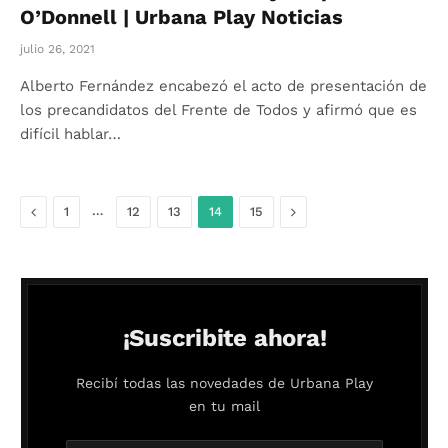
O’Donnell | Urbana Play Noticias
julio 26, 2021
Alberto Fernández encabezó el acto de presentación de
los precandidatos del Frente de Todos y afirmó que es
difícil hablar…
Anterior
…
Siguiente
1
12
13
14
15
¡Suscribite ahora!
Recibí todas las novedades de Urbana Play
en tu mail