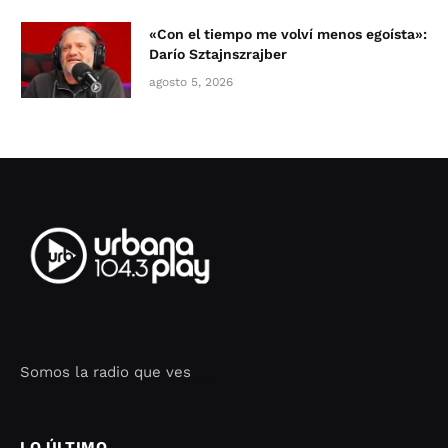
«Con el tiempo me volví menos egoísta»:
Darío Sztajnszrajber
agosto 5, 2026
Somos la radio que ves
Seo Google Maps
COFIPOT.COM
LO ÚLTIMO