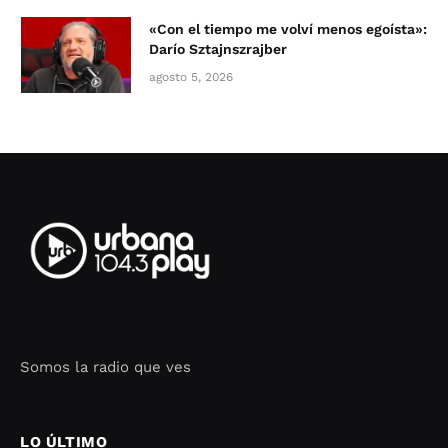
«Con el tiempo me volví menos egoísta»:
Darío Sztajnszrajber
agosto 5, 2026
Somos la radio que ves
Seo Google Maps
COFIPOT.COM
LO ÚLTIMO