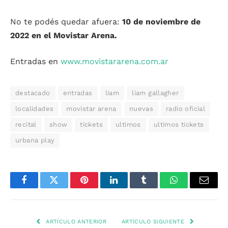
No te podés quedar afuera:
10 de noviembre de
2022 en el Movistar Arena.
Entradas en
www.movistararena.com.ar
destacado
entradas
liam
liam gallagher
localidades
movistar arena
nuevas
radio oficial
recital
show
tickets
ultimos
ultimos tickets
urbana play
Facebook
Twitter
Pinterest
LinkedIn
Tumblr
WhatsApp
Email
ARTÍCULO ANTERIOR
ARTÍCULO SIGUIENTE