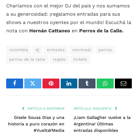
Charlamos con el mejor DJ del país y nos sumamos
a su generosidad: ¡regalamos entradas para sus
shows a nuestros oyentes por el mundo! Escuchá la
nota con
Hernán Cattaneo
en
Perros de la Calle.
colombia
dj
entradas
montreal
perros
perros de la calle
regalo
tickets
Facebook
Twitter
Pinterest
LinkedIn
Tumblr
WhatsApp
Email
ARTÍCULO ANTERIOR
ARTÍCULO SIGUIENTE
Gisele Sousa Dias y una
¡Liam Gallagher vuelve a la
historia a puro corazón en
Argentina! Últimas
#VueltaYMedia
entradas disponibles