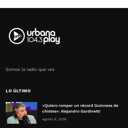
Somos la radio que ves
Seo Google Maps
COFIPOT.COM
LO ÚLTIMO
«Quiero romper un récord Guinness de
chistes»: Alejandro Gardinetti
agosto 6, 2026