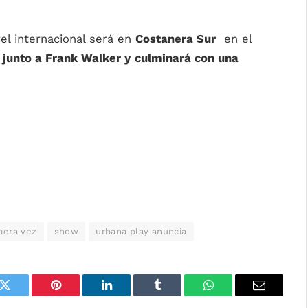
vel internacional será en
Costanera Sur
en el
junto a Frank Walker y
culminará con una
mera vez
show
urbana play anuncia
k
Twitter
Pinterest
LinkedIn
Tumblr
WhatsApp
Email