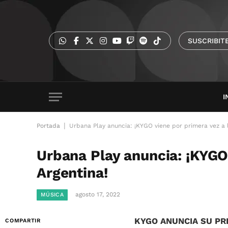
SUSCRIBIT
I
|
Portada
Urbana Play anuncia: ¡KYGO viene por primera vez a l
Urbana Play anuncia: ¡KYGO 
Argentina!
agosto 17, 2022
MÚSICA
KYGO ANUNCIA SU PR
COMPARTIR