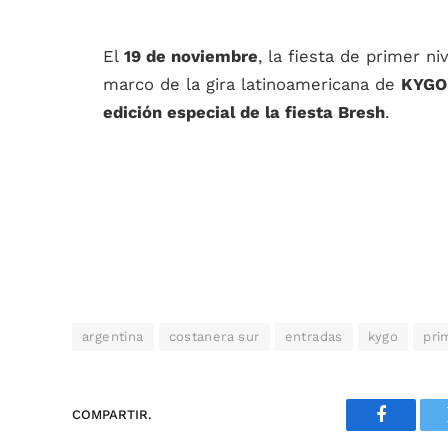
El
19 de noviembre
, la fiesta de primer ni
marco de la gira latinoamericana de
KYGO 
edición especial de la fiesta Bresh
.
argentina
costanera sur
entradas
kygo
pri
COMPARTIR.
Faceboo