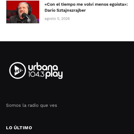
«Con el tiempo me volví menos egoísta»:
Darío Sztajnszrajber
agosto 5, 2026
Somos la radio que ves
Seo Google Maps
COFIPOT.COM
LO ÚLTIMO