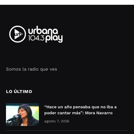
Somos la radio que ves
Seo Google Maps
COFIPOT.COM
LO ÚLTIMO
“Hace un año pensaba que no iba a
poder cantar más”: Mora Navarro
agosto 7, 2026