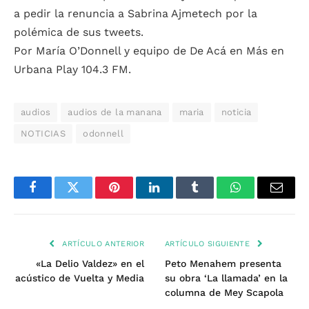
a pedir la renuncia a Sabrina Ajmetech por la
polémica de sus tweets.
Por María O’Donnell y equipo de De Acá en Más en
Urbana Play 104.3 FM.
audios
audios de la manana
maria
noticia
NOTICIAS
odonnell
Facebook
Twitter
Pinterest
LinkedIn
Tumblr
WhatsApp
Email
ARTÍCULO ANTERIOR
ARTÍCULO SIGUIENTE
«La Delio Valdez» en el
Peto Menahem presenta
acústico de Vuelta y Media
su obra ‘La llamada’ en la
columna de Mey Scapola