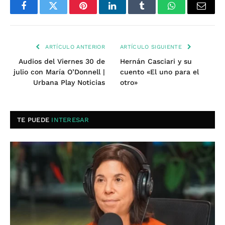
Facebook
Twitter
Pinterest
LinkedIn
Tumblr
WhatsApp
Email
ARTÍCULO ANTERIOR
ARTÍCULO SIGUIENTE
Audios del Viernes 30 de
Hernán Casciari y su
julio con María O’Donnell |
cuento «El uno para el
Urbana Play Noticias
otro»
TE PUEDE
INTERESAR