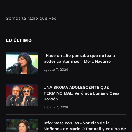
Somos la radio que ves
Seo Google Maps
COFIPOT.COM
LO ÚLTIMO
“Hace un año pensaba que no iba a
poder cantar más”: Mora Navarro
agosto 7, 2026
UNA BROMA ADOLESCENTE QUE
TERMINÓ MAL: Verónica Llinás y César
Bordón
agosto 7, 2026
Informate con las «Noticias de la
Mañana» de María O’Donnell y equipo de