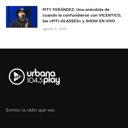
PITY FERÁNDEZ: Una anécdota de
cuando lo confundieron con VICENTICO,
los «PITI-GLASSES» y SHOW EN VIVO
agosto 4, 2026
Somos la radio que ves
Seo Google Maps
COFIPOT.COM