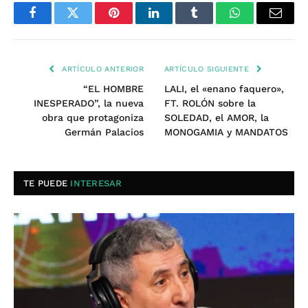
Facebook
Twitter
Pinterest
LinkedIn
Tumblr
WhatsApp
Email
ARTÍCULO ANTERIOR
ARTÍCULO SIGUIENTE
“EL HOMBRE
LALI, el «enano faquero»,
INESPERADO”, la nueva
FT. ROLÓN sobre la
obra que protagoniza
SOLEDAD, el AMOR, la
Germán Palacios
MONOGAMIA y MANDATOS
TE PUEDE
INTERESAR