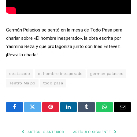
Germán Palacios se sentó en la mesa de Todo Pasa para
charlar sobre «El hombre inesperado», la obra escrita por
Yasmina Reza y que protagoniza junto con Inés Estévez.
¡Reviví la charla!
destacado
el hombre inesperado
german palacios
Teatro Maipo
todo pasa
Facebook
Twitter
Pinterest
LinkedIn
Tumblr
WhatsApp
Email
ARTÍCULO ANTERIOR
ARTÍCULO SIGUIENTE