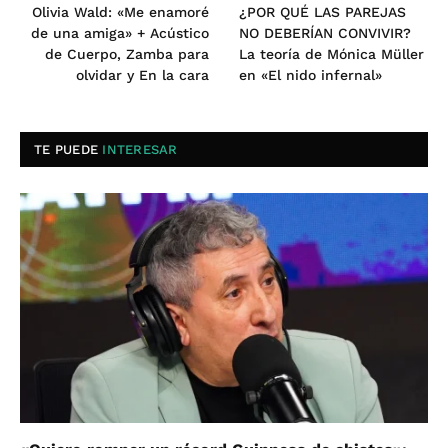
Olivia Wald: «Me enamoré
¿POR QUÉ LAS PAREJAS
de una amiga» + Acústico
NO DEBERÍAN CONVIVIR?
de Cuerpo, Zamba para
La teoría de Mónica Müller
olvidar y En la cara
en «El nido infernal»
TE PUEDE
INTERESAR