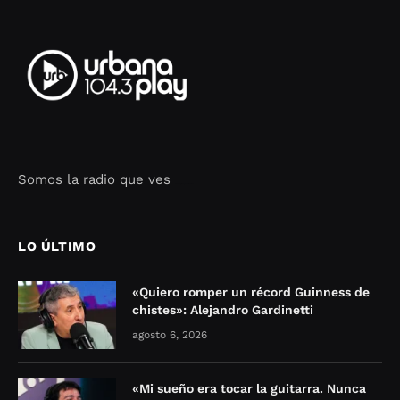
Somos la radio que ves
Seo Google Maps
COFIPOT.COM
LO ÚLTIMO
«Quiero romper un récord Guinness de
chistes»: Alejandro Gardinetti
agosto 6, 2026
«Mi sueño era tocar la guitarra. Nunca