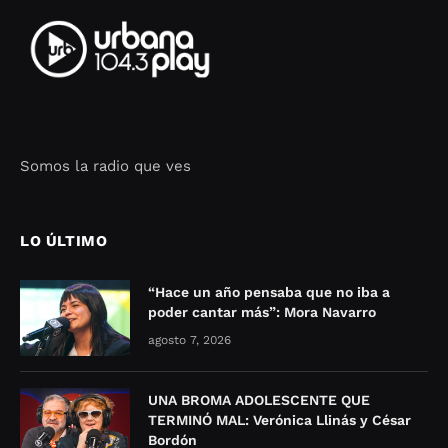
Somos la radio que ves
Seo Google Maps
COFIPOT.COM
LO ÚLTIMO
“Hace un año pensaba que no iba a
poder cantar más”: Mora Navarro
agosto 7, 2026
UNA BROMA ADOLESCENTE QUE
TERMINÓ MAL: Verónica Llinás y César
Bordón