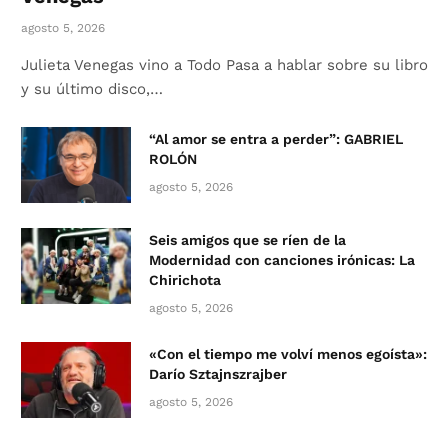
agosto 5, 2026
Julieta Venegas vino a Todo Pasa a hablar sobre su libro
y su último disco,…
“Al amor se entra a perder”: GABRIEL
ROLÓN
agosto 5, 2026
Seis amigos que se ríen de la
Modernidad con canciones irónicas: La
Chirichota
agosto 5, 2026
«Con el tiempo me volví menos egoísta»:
Darío Sztajnszrajber
agosto 5, 2026