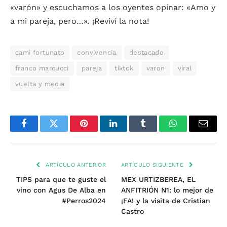
«varón» y escuchamos a los oyentes opinar: «Amo y
a mi pareja, pero…». ¡Reviví la nota!
cami fortunato
convivencia
destacado
franco marcucci
pareja
tiktok
varon
viral
vuelta y media
Facebook
Twitter
Pinterest
LinkedIn
Tumblr
WhatsApp
Email
ARTÍCULO ANTERIOR
ARTÍCULO SIGUIENTE
TIPS para que te guste el
MEX URTIZBEREA, EL
vino con Agus De Alba en
ANFITRIÓN N1: lo mejor de
#Perros2024
¡FA! y la visita de Cristian
Castro