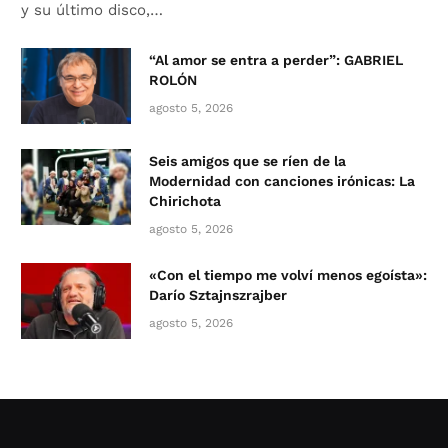
y su último disco,…
“Al amor se entra a perder”: GABRIEL
ROLÓN
agosto 5, 2026
Seis amigos que se ríen de la
Modernidad con canciones irónicas: La
Chirichota
agosto 5, 2026
«Con el tiempo me volví menos egoísta»:
Darío Sztajnszrajber
agosto 5, 2026