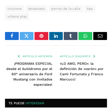
columna
destacado
perros de la calle
tips
urbana play
Facebook
Twitter
Pinterest
LinkedIn
Tumblr
WhatsApp
Email
ARTÍCULO ANTERIOR
ARTÍCULO SIGUIENTE
¡PROGRAMA ESPECIAL
«LO AMO, PERO»: la
desde el Autódromo por el
definición de «varón» por
60° aniversario de Ford
Cami Fortunato y Franco
Mustang con invitados
Marcucci
especiales!
TE PUEDE
INTERESAR