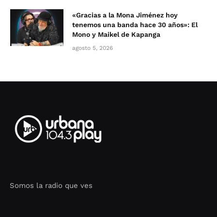
«Gracias a la Mona Jiménez hoy
tenemos una banda hace 30 años»: El
Mono y Maikel de Kapanga
agosto 5, 2026
Somos la radio que ves
Seo Google Maps
COFIPOT.COM