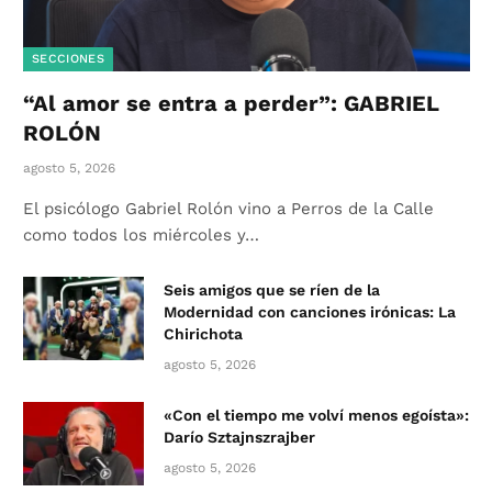
SECCIONES
“Al amor se entra a perder”: GABRIEL
ROLÓN
agosto 5, 2026
El psicólogo Gabriel Rolón vino a Perros de la Calle
como todos los miércoles y…
Seis amigos que se ríen de la
Modernidad con canciones irónicas: La
Chirichota
agosto 5, 2026
«Con el tiempo me volví menos egoísta»:
Darío Sztajnszrajber
agosto 5, 2026