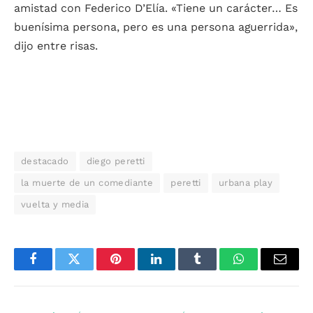
amistad con Federico D’Elía. «Tiene un carácter… Es
buenísima persona, pero es una persona aguerrida»,
dijo entre risas.
destacado
diego peretti
la muerte de un comediante
peretti
urbana play
vuelta y media
Facebook
Twitter
Pinterest
LinkedIn
Tumblr
WhatsApp
Email