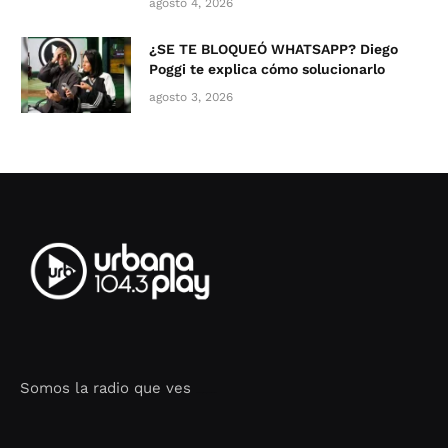
agosto 4, 2026
¿SE TE BLOQUEÓ WHATSAPP? Diego
Poggi te explica cómo solucionarlo
agosto 3, 2026
Somos la radio que ves
Seo Google Maps
COFIPOT.COM