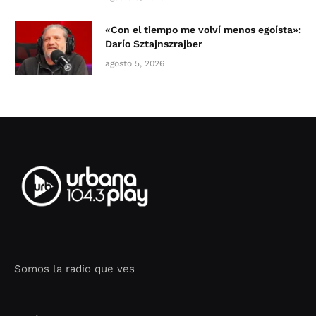
«Con el tiempo me volví menos egoísta»:
Darío Sztajnszrajber
agosto 5, 2026
Somos la radio que ves
Seo Google Maps
COFIPOT.COM