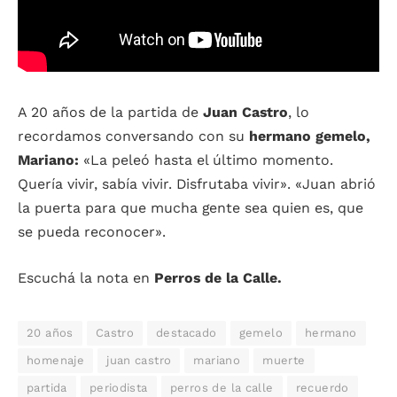
A 20 años de la partida de
Juan Castro
, lo
recordamos conversando con su
hermano gemelo,
Mariano:
«La peleó hasta el último momento.
Quería vivir, sabía vivir. Disfrutaba vivir». «Juan abrió
la puerta para que mucha gente sea quien es, que
se pueda reconocer».
Escuchá la nota en
Perros de la Calle.
20 años
Castro
destacado
gemelo
hermano
homenaje
juan castro
mariano
muerte
partida
periodista
perros de la calle
recuerdo