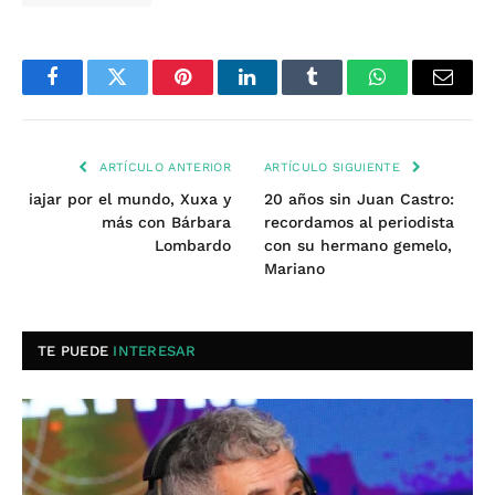
Facebook
Twitter
Pinterest
LinkedIn
Tumblr
WhatsApp
Email
ARTÍCULO ANTERIOR
ARTÍCULO SIGUIENTE
iajar por el mundo, Xuxa y
20 años sin Juan Castro:
más con Bárbara
recordamos al periodista
Lombardo
con su hermano gemelo,
Mariano
TE PUEDE
INTERESAR