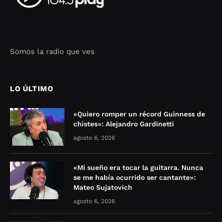
Somos la radio que ves
Seo Google Maps
COFIPOT.COM
LO ÚLTIMO
«Quiero romper un récord Guinness de
chistes»: Alejandro Gardinetti
agosto 6, 2026
«Mi sueño era tocar la guitarra. Nunca
se me había ocurrido ser cantante»:
Mateo Sujatovich
agosto 6, 2026