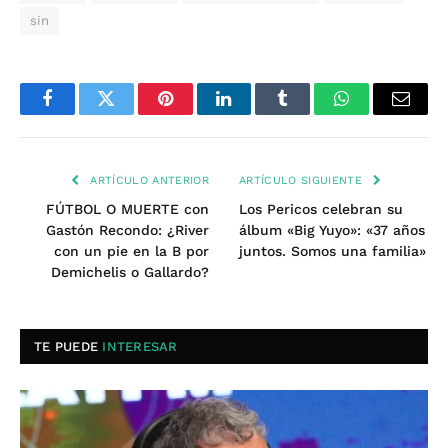
sin
Facebook
Twitter
Pinterest
LinkedIn
Tumblr
WhatsApp
Email
ARTÍCULO ANTERIOR
ARTÍCULO SIGUIENTE
FÚTBOL O MUERTE con
Los Pericos celebran su
Gastón Recondo: ¿River
álbum «Big Yuyo»: «37 años
con un pie en la B por
juntos. Somos una familia»
Demichelis o Gallardo?
TE PUEDE
INTERESAR