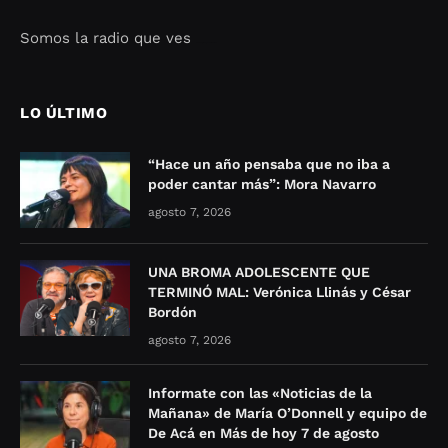
Somos la radio que ves
Seo Google Maps
COFIPOT.COM
LO ÚLTIMO
“Hace un año pensaba que no iba a
poder cantar más”: Mora Navarro
agosto 7, 2026
UNA BROMA ADOLESCENTE QUE
TERMINÓ MAL: Verónica Llinás y César
Bordón
agosto 7, 2026
Informate con las «Noticias de la
Mañana» de María O’Donnell y equipo de
De Acá en Más de hoy 7 de agosto