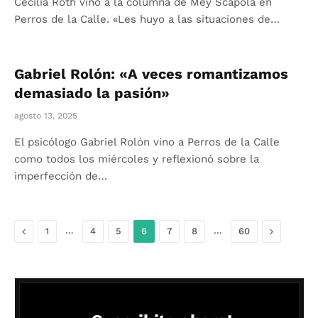
Cecilia Roth vino a la columna de Mey Scapola en
Perros de la Calle. «Les huyo a las situaciones de…
Gabriel Rolón: «A veces romantizamos
demasiado la pasión»
agosto 13, 2025
El psicólogo Gabriel Rolón vino a Perros de la Calle
como todos los miércoles y reflexionó sobre la
imperfección de…
Anterior
…
…
Siguiente
1
4
5
6
7
8
60