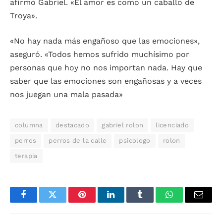
afirmó Gabriel. «El amor es como un caballo de
Troya».
«No hay nada más engañoso que las emociones»,
aseguró. «Todos hemos sufrido muchísimo por
personas que hoy no nos importan nada. Hay que
saber que las emociones son engañosas y a veces
nos juegan una mala pasada»
columna
destacado
gabriel rolon
licenciado
perros
perros de la calle
psicologo
rolon
terapia
Facebook
Twitter
Pinterest
LinkedIn
Tumblr
WhatsApp
Email