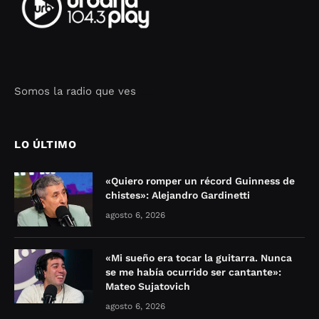
Somos la radio que ves
Seo Google Maps
COFIPOT.COM
LO ÚLTIMO
«Quiero romper un récord Guinness de
chistes»: Alejandro Gardinetti
agosto 6, 2026
«Mi sueño era tocar la guitarra. Nunca
se me había ocurrido ser cantante»:
Mateo Sujatovich
agosto 6, 2026