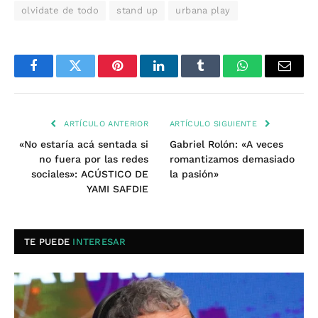
olvidate de todo
stand up
urbana play
Facebook
Twitter
Pinterest
LinkedIn
Tumblr
WhatsApp
Email
ARTÍCULO ANTERIOR
ARTÍCULO SIGUIENTE
«No estaría acá sentada si
Gabriel Rolón: «A veces
no fuera por las redes
romantizamos demasiado
sociales»: ACÚSTICO DE
la pasión»
YAMI SAFDIE
TE PUEDE
INTERESAR