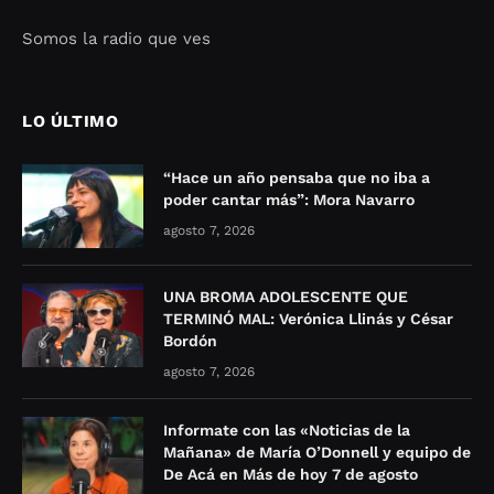
Somos la radio que ves
Seo Google Maps
COFIPOT.COM
LO ÚLTIMO
“Hace un año pensaba que no iba a
poder cantar más”: Mora Navarro
agosto 7, 2026
UNA BROMA ADOLESCENTE QUE
TERMINÓ MAL: Verónica Llinás y César
Bordón
agosto 7, 2026
Informate con las «Noticias de la
Mañana» de María O’Donnell y equipo de
De Acá en Más de hoy 7 de agosto