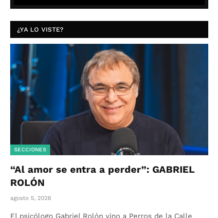
¿YA LO VISTE?
SECCIONES
“Al amor se entra a perder”: GABRIEL
ROLÓN
agosto 5, 2026
El psicólogo Gabriel Rolón vino a Perros de la Calle