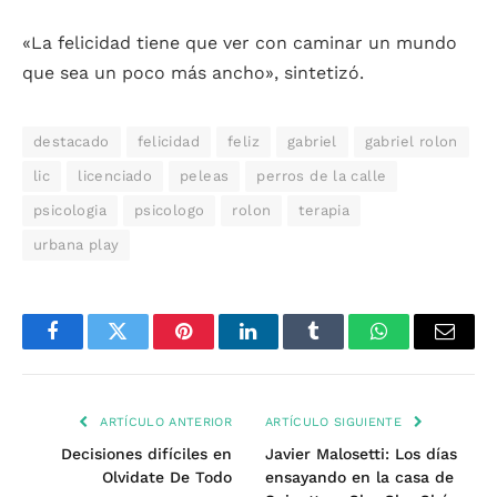
«La felicidad tiene que ver con caminar un mundo
que sea un poco más ancho», sintetizó.
destacado
felicidad
feliz
gabriel
gabriel rolon
lic
licenciado
peleas
perros de la calle
psicologia
psicologo
rolon
terapia
urbana play
Facebook
Twitter
Pinterest
LinkedIn
Tumblr
WhatsApp
Email
ARTÍCULO ANTERIOR
ARTÍCULO SIGUIENTE
Decisiones difíciles en
Javier Malosetti: Los días
Olvidate De Todo
ensayando en la casa de