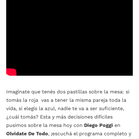
Imaginate que tenés dos pastillas sobre la mesa: si
tomás la roja vas a tener la misma pareja toda la
vida, si elegís la azul, nadie te va a ser suficiente,
¿cuál tomás? Esta y más decisiones difíciles
pusimos sobre la mesa hoy con
Diego Poggi
en
Olvidate De Todo
, ¡escuchá el programa completo y