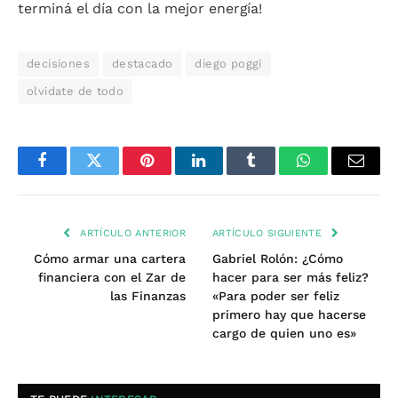
terminá el día con la mejor energía!
decisiones
destacado
diego poggi
olvidate de todo
Facebook
Twitter
Pinterest
LinkedIn
Tumblr
WhatsApp
Email
ARTÍCULO ANTERIOR
ARTÍCULO SIGUIENTE
Cómo armar una cartera
Gabriel Rolón: ¿Cómo
financiera con el Zar de
hacer para ser más feliz?
las Finanzas
«Para poder ser feliz
primero hay que hacerse
cargo de quien uno es»