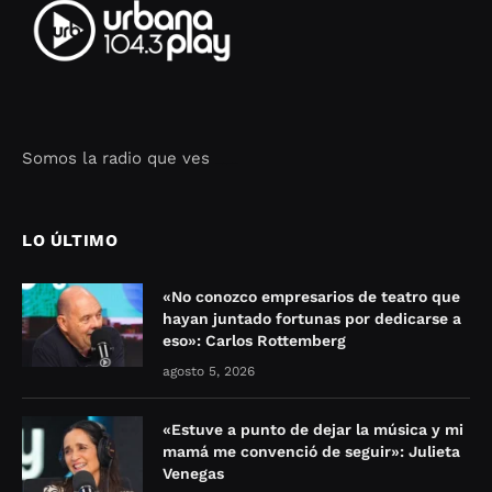
Somos la radio que ves
Seo Google Maps
COFIPOT.COM
LO ÚLTIMO
«No conozco empresarios de teatro que
hayan juntado fortunas por dedicarse a
eso»: Carlos Rottemberg
agosto 5, 2026
«Estuve a punto de dejar la música y mi
mamá me convenció de seguir»: Julieta
Venegas