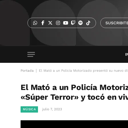
SUSCRIBIT
I
|
Portada
El Mató a un Policía Motorizado presentó su nuevo d
El Mató a un Policía Motor
«Súper Terror» y tocó en v
julio 7, 2023
MÚSICA