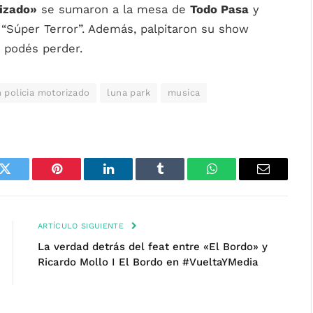
rizado»
se sumaron a la mesa de
Todo Pasa
y
“Súper Terror”. Además, palpitaron su show
e podés perder.
 policia motorizado
luna park
musica
k
Twitter
Pinterest
LinkedIn
Tumblr
WhatsApp
Email
ARTÍCULO SIGUIENTE
La verdad detrás del feat entre «El Bordo» y
Ricardo Mollo I El Bordo en #VueltaYMedia