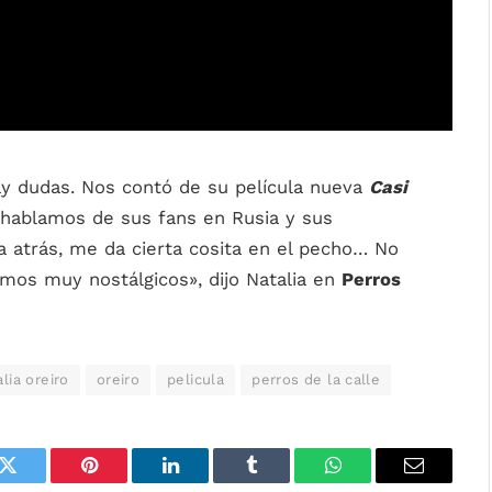
y dudas. Nos contó de su película nueva
Casi
hablamos de sus fans en Rusia y sus
 atrás, me da cierta cosita en el pecho… No
mos muy nostálgicos», dijo Natalia en
Perros
alia oreiro
oreiro
pelicula
perros de la calle
k
Twitter
Pinterest
LinkedIn
Tumblr
WhatsApp
Email