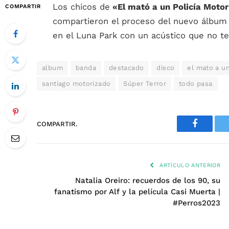
Los chicos de
«El mató a un Policía Moto
COMPARTIR
compartieron el proceso del nuevo álbum 
en el Luna Park con un acústico que no t
album
banda
destacado
disco
el mato a un
santiago motorizado
Súper Terror
todo pasa
COMPARTIR.
Faceboo
ARTÍCULO ANTERIOR
Natalia Oreiro: recuerdos de los 90, su
fanatismo por Alf y la película Casi Muerta |
#Perros2023