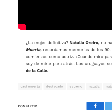
¿La mujer definitiva?
Natalia Oreiro,
no ha
Muerta
,
recordamos memorias de los 90, 
comienzos como actriz. «Cuando miro para
soy de mirar para atrás. Los uruguayos so
de la Calle.
casi muerta
destacado
estreno
natalia
nat
COMPARTIR.
Faceboo