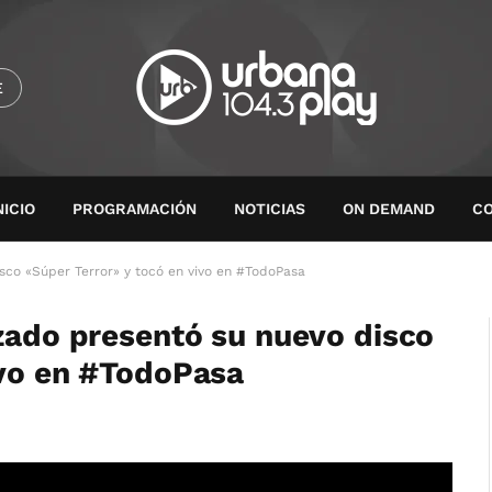
E
NICIO
PROGRAMACIÓN
NOTICIAS
ON DEMAND
C
isco «Súper Terror» y tocó en vivo en #TodoPasa
izado presentó su nuevo disco
ivo en #TodoPasa