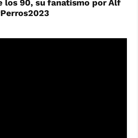
e los 90, su fanatismo por Alf
 #Perros2023