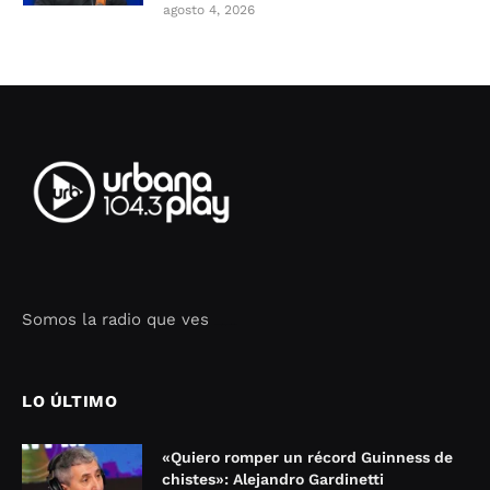
agosto 4, 2026
Somos la radio que ves
Seo Google Maps
COFIPOT.COM
LO ÚLTIMO
«Quiero romper un récord Guinness de
chistes»: Alejandro Gardinetti