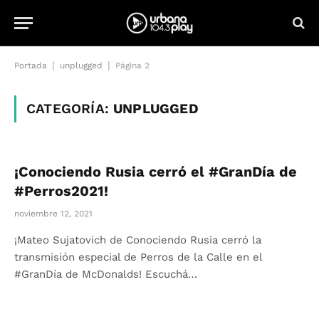
|
|
Portada
unplugged
Página 2
CATEGORÍA:
UNPLUGGED
¡Conociendo Rusia cerró el #GranDía de
#Perros2021!
noviembre 12, 2021
¡Mateo Sujatovich de Conociendo Rusia cerró la
transmisión especial de Perros de la Calle en el
#GranDía de McDonalds! Escuchá…