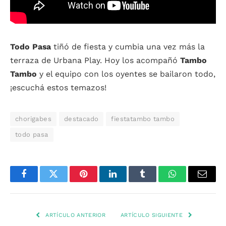
Todo Pasa
tiñó de fiesta y cumbia una vez más la
terraza de Urbana Play. Hoy los acompañó
Tambo
Tambo
y el equipo con los oyentes se bailaron todo,
¡escuchá estos temazos!
chorigabes
destacado
fiestatambo tambo
todo pasa
Facebook
Twitter
Pinterest
LinkedIn
Tumblr
WhatsApp
Email
ARTÍCULO ANTERIOR
ARTÍCULO SIGUIENTE