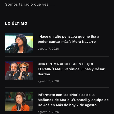
Somos la radio que ves
Seo Google Maps
COFIPOT.COM
LO ÚLTIMO
“Hace un año pensaba que no iba a
poder cantar más”: Mora Navarro
agosto 7, 2026
UNA BROMA ADOLESCENTE QUE
TERMINÓ MAL: Verónica Llinás y César
Bordón
agosto 7, 2026
Informate con las «Noticias de la
Mañana» de María O’Donnell y equipo de
De Acá en Más de hoy 7 de agosto
agosto 7, 2026