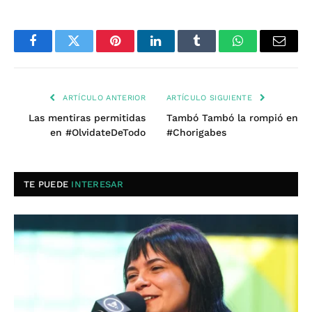
Facebook
Twitter
Pinterest
LinkedIn
Tumblr
WhatsApp
Email
ARTÍCULO ANTERIOR
ARTÍCULO SIGUIENTE
Las mentiras permitidas
Tambó Tambó la rompió en
en #OlvidateDeTodo
#Chorigabes
TE PUEDE
INTERESAR