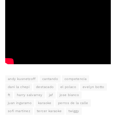
andy kusnetzoff
cantando
competencia
dani la chepi
destacado
el polaco
evelyn botto
ft
harry salvarrey
jaf
jose bianco
juan ingaramo
karaoke
perros de la calle
sofi martinez
tercer karaoke
twiggy