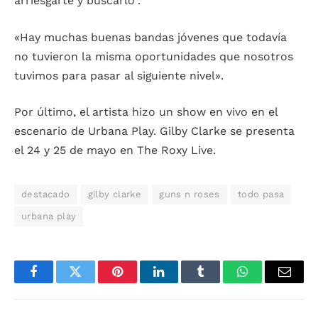
arriesgarte y buscarlo”.
«Hay muchas buenas bandas jóvenes que todavía
no tuvieron la misma oportunidades que nosotros
tuvimos para pasar al siguiente nivel».
Por último, el artista hizo un show en vivo en el
escenario de Urbana Play. Gilby Clarke se presenta
el 24 y 25 de mayo en The Roxy Live.
destacado
gilby clarke
guns n roses
todo pasa
urbana play
Facebook
Twitter
Pinterest
LinkedIn
Tumblr
WhatsApp
Email