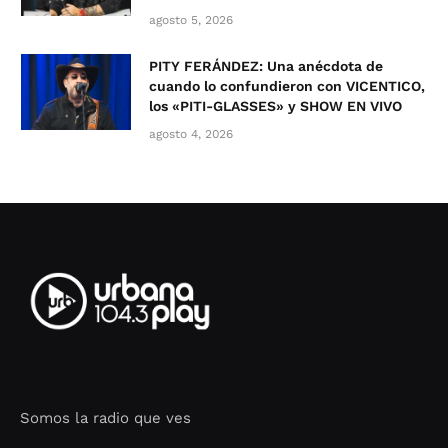
agosto 5, 2026
PITY FERÁNDEZ: Una anécdota de
cuando lo confundieron con VICENTICO,
los «PITI-GLASSES» y SHOW EN VIVO
agosto 4, 2026
Somos la radio que ves
Seo Google Maps
COFIPOT.COM