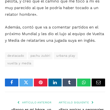
pelota, y creo que el camino que me tocó a mí es
muy parecido al que le podría haber tocado a un
relator hombre».
Además, contó que va a comentar partidos en el
próximo Mundial y les dio el lujo al equipo de Vuelta
y Media de relatarles una jugada suya en inglés.
destacado
pachu zubiri
urbana play
vuelta y media
Facebook
Twitter
Pinterest
LinkedIn
Tumblr
WhatsApp
Email
ARTÍCULO ANTERIOR
ARTÍCULO SIGUIENTE
«Pappo es mi héore, un
«Para aspirar a personajes