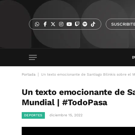
SUSCRIBIT
I
|
Portada
Un texto emocionante de Santiago Bilinkis sobre el 
Un texto emocionante de San
Mundial | #TodoPasa
diciembre 15, 2022
DEPORTES