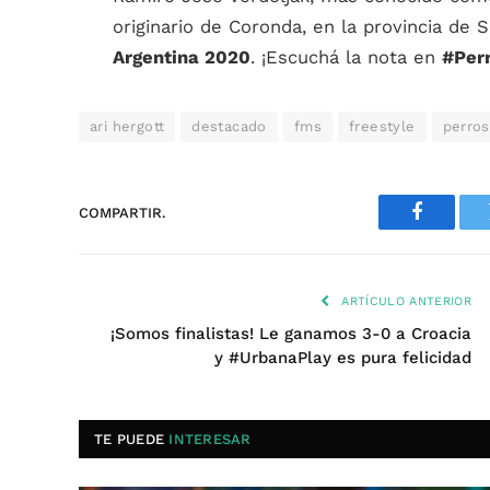
originario de Coronda, en la provincia de
Argentina 2020
. ¡Escuchá la nota en
#Per
ari hergott
destacado
fms
freestyle
perros
COMPARTIR.
Faceboo
ARTÍCULO ANTERIOR
¡Somos finalistas! Le ganamos 3-0 a Croacia
y #UrbanaPlay es pura felicidad
TE PUEDE
INTERESAR