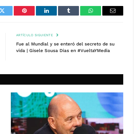
k
Twitter
Pinterest
LinkedIn
Tumblr
WhatsApp
Email
ARTÍCULO SIGUIENTE
Fue al Mundial y se enteró del secreto de su
vida | Gisele Sousa Dias en #VueltaYMedia