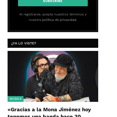
Al registrarse, acepta nuestros términos y
nuestra
política de privacidad.
¿YA LO VISTE?
MÚSICA
«Gracias a la Mona Jiménez hoy
tenemos una banda hace 30