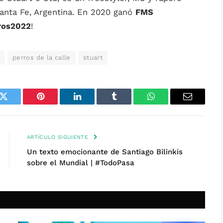
 Santa Fe, Argentina. En 2020 ganó
FMS
ros2022
!
perros de la calle
stuart
k
Twitter
Pinterest
LinkedIn
Tumblr
WhatsApp
Email
ARTÍCULO SIGUIENTE
Un texto emocionante de Santiago Bilinkis
sobre el Mundial | #TodoPasa