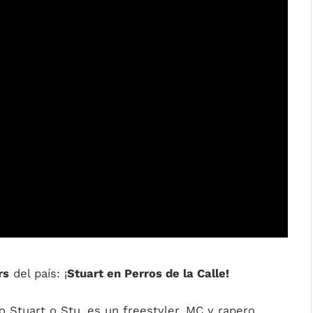
rs
del país: ¡
Stuart en Perros de la Calle!
 Stuart o Stu, es un freestyler, MC y rapero