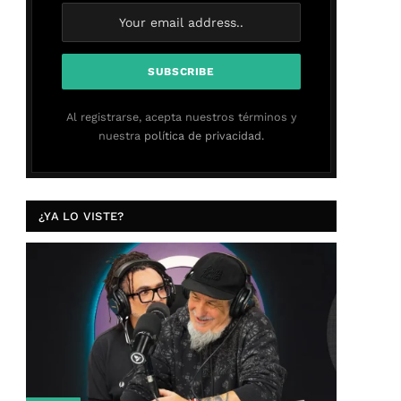
Al registrarse, acepta nuestros términos y
nuestra
política de privacidad.
¿YA LO VISTE?