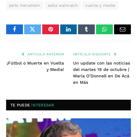
peto menahem
seba wainraich
vuelta y media
Facebook
Twitter
Pinterest
LinkedIn
Tumblr
WhatsApp
Email
ARTÍCULO ANTERIOR
ARTÍCULO SIGUIENTE
¡Fútbol o Muerte en Vuelta
Un update con las noticias
y Media!
del martes 19 de octubre |
María O’Donnell en De Acá
en Más
TE PUEDE
INTERESAR