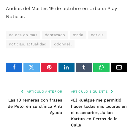
Audios del Martes 19 de octubre en Urbana Play
Noticias
de aca en mas
destacado
maria
noticia
noticias. actualidad
odonnell
Facebook
Twitter
Pinterest
LinkedIn
Tumblr
WhatsApp
Email
ARTÍCULO ANTERIOR
ARTÍCULO SIGUIENTE
Las 10 remeras con frases
«El Kuelgue me permitió
de Peto, en su clínica Anti
hacer todas mis locuras en
Ayuda
el escenario», Julián
Kartún en Perros de la
Calle