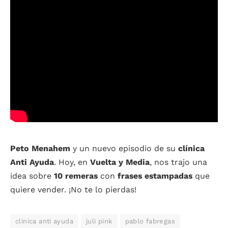
Peto Menahem
y un nuevo episodio de su
clínica
Anti
Ayuda
. Hoy, en
Vuelta y Media
, nos trajo una
idea sobre
10 remeras
con
frases estampadas
que
quiere vender. ¡No te lo pierdas!
clinica anti ayuda
juli pink
pablo fabregas