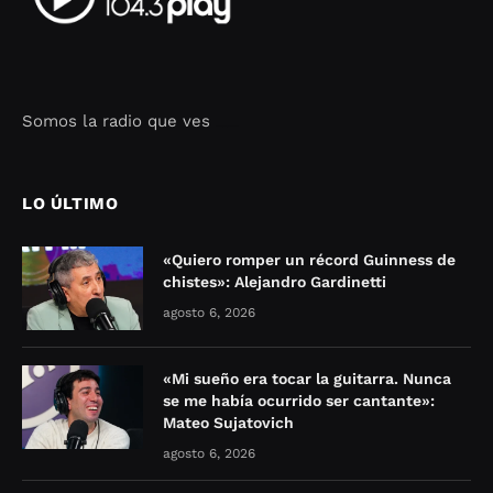
Somos la radio que ves
Seo Google Maps
COFIPOT.COM
LO ÚLTIMO
«Quiero romper un récord Guinness de
chistes»: Alejandro Gardinetti
agosto 6, 2026
«Mi sueño era tocar la guitarra. Nunca
se me había ocurrido ser cantante»:
Mateo Sujatovich
agosto 6, 2026