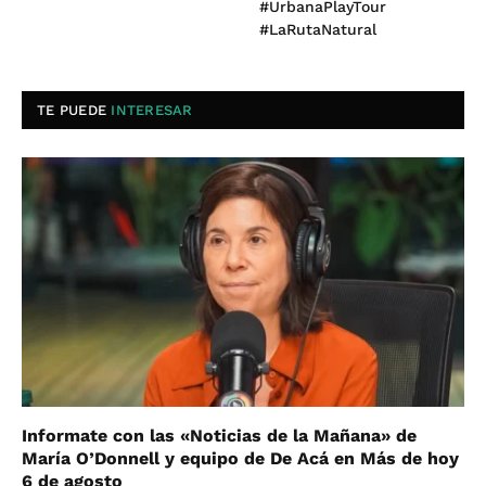
#UrbanaPlayTour
#LaRutaNatural
TE PUEDE
INTERESAR
Informate con las «Noticias de la Mañana» de
María O’Donnell y equipo de De Acá en Más de hoy
6 de agosto