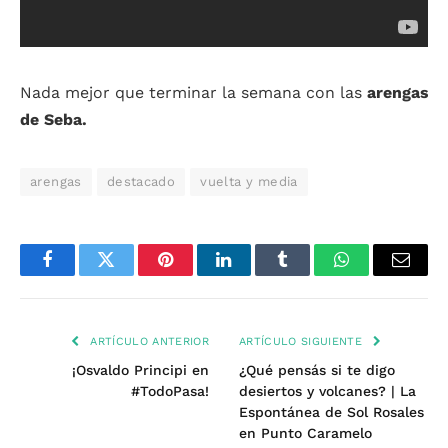
Nada mejor que terminar la semana con las
arengas
de Seba.
arengas
destacado
vuelta y media
Facebook
Twitter
Pinterest
LinkedIn
Tumblr
WhatsApp
Email
ARTÍCULO ANTERIOR
ARTÍCULO SIGUIENTE
¡Osvaldo Principi en
¿Qué pensás si te digo
#TodoPasa!
desiertos y volcanes? | La
Espontánea de Sol Rosales
en Punto Caramelo