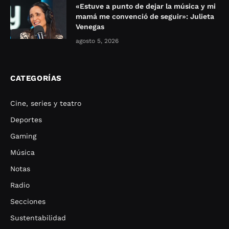
«Estuve a punto de dejar la música y mi
mamá me convenció de seguir»: Julieta
Venegas
agosto 5, 2026
CATEGORÍAS
Cine, series y teatro
Deportes
Gaming
Música
Notas
Radio
Secciones
Sustentabilidad