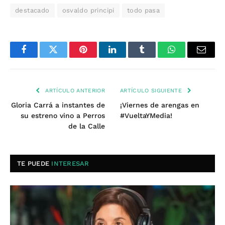
destacado
osvaldo principi
todo pasa
Facebook
Twitter
Pinterest
LinkedIn
Tumblr
WhatsApp
Email
ARTÍCULO ANTERIOR
ARTÍCULO SIGUIENTE
Gloria Carrá a instantes de
¡Viernes de arengas en
su estreno vino a Perros
#VueltaYMedia!
de la Calle
TE PUEDE
INTERESAR