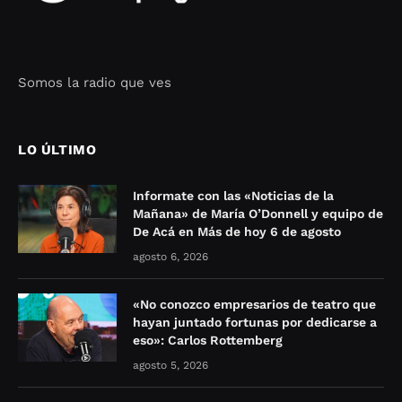
Somos la radio que ves
Seo Google Maps
COFIPOT.COM
LO ÚLTIMO
Informate con las «Noticias de la
Mañana» de María O’Donnell y equipo de
De Acá en Más de hoy 6 de agosto
agosto 6, 2026
«No conozco empresarios de teatro que
hayan juntado fortunas por dedicarse a
eso»: Carlos Rottemberg
agosto 5, 2026