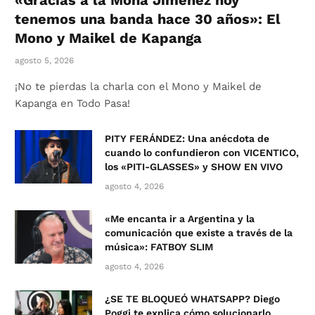
«Gracias a la Mona Jiménez hoy
tenemos una banda hace 30 años»: El
Mono y Maikel de Kapanga
agosto 5, 2026
¡No te pierdas la charla con el Mono y Maikel de
Kapanga en Todo Pasa!
PITY FERÁNDEZ: Una anécdota de
cuando lo confundieron con VICENTICO,
los «PITI-GLASSES» y SHOW EN VIVO
agosto 4, 2026
«Me encanta ir a Argentina y la
comunicación que existe a través de la
música»: FATBOY SLIM
agosto 4, 2026
¿SE TE BLOQUEÓ WHATSAPP? Diego
Poggi te explica cómo solucionarlo