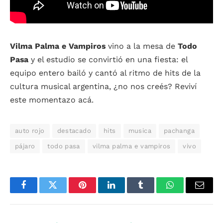
Vilma Palma e Vampiros
vino a la mesa de
Todo
Pasa
y el estudio se convirtió en una fiesta: el
equipo entero bailó y cantó al ritmo de hits de la
cultura musical argentina, ¿no nos creés? Reviví
este momentazo acá.
auto rojo
destacado
hits
musica
pachanga
pájaro
todo pasa
vilma palma e vampiros
vivo
Facebook
Twitter
Pinterest
LinkedIn
Tumblr
WhatsApp
Email