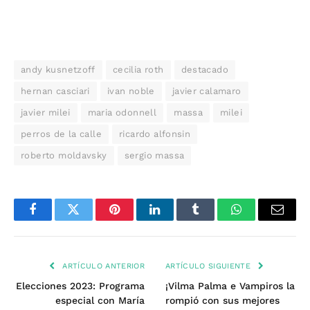
andy kusnetzoff
cecilia roth
destacado
hernan casciari
ivan noble
javier calamaro
javier milei
maria odonnell
massa
milei
perros de la calle
ricardo alfonsin
roberto moldavsky
sergio massa
Facebook
Twitter
Pinterest
LinkedIn
Tumblr
WhatsApp
Email
ARTÍCULO ANTERIOR
ARTÍCULO SIGUIENTE
Elecciones 2023: Programa
¡Vilma Palma e Vampiros la
especial con María
rompió con sus mejores