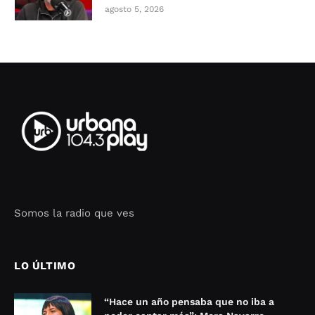
agosto 5, 2026
Somos la radio que ves
Seo Google Maps
COFIPOT.COM
LO ÚLTIMO
“Hace un año pensaba que no iba a