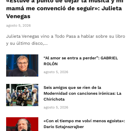
«Estuve a punto de dejar la música y mi
mamá me convenció de seguir»: Julieta
Venegas
agosto 5, 2026
Julieta Venegas vino a Todo Pasa a hablar sobre su libro
y su último disco,…
“Al amor se entra a perder”: GABRIEL
ROLÓN
agosto 5, 2026
Seis amigos que se ríen de la
Modernidad con canciones irónicas: La
Chirichota
agosto 5, 2026
«Con el tiempo me volví menos egoísta»:
Darío Sztajnszrajber