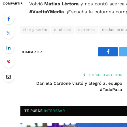
Volvió
Matías Lértora
y nos contó acerca 
COMPARTIR
#VueltaYMedia
. ¡Escucha la columna com
cine y series
el chacal
estrenos
matias lertor
COMPARTIR.
Faceboo
ARTÍCULO ANTERIOR
Daniela Cardone visitó y alegró al equipo
#TodoPasa
TE PUEDE
INTERESAR