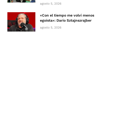
agosto 5, 2026
«Con el tiempo me volví menos
egoísta»: Darío Sztajnszrajber
agosto 5, 2026