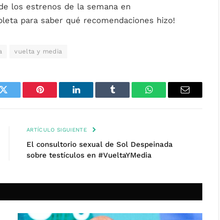
de los estrenos de la semana en
pleta para saber qué recomendaciones hizo!
a
vuelta y media
k
Twitter
Pinterest
LinkedIn
Tumblr
WhatsApp
Email
ARTÍCULO SIGUIENTE
El consultorio sexual de Sol Despeinada
sobre testículos en #VueltaYMedia