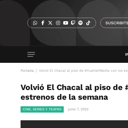
SUSCRIBIT
I
|
Portada
Volvió El Chacal al piso de #VueltaYMedia con los e
Volvió El Chacal al piso de
estrenos de la semana
junio 7, 2022
CINE, SERIES Y TEATRO