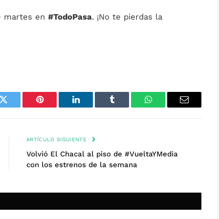
e martes en
#TodoPasa
. ¡No te pierdas la
k
Twitter
Pinterest
LinkedIn
Tumblr
WhatsApp
Email
ARTÍCULO SIGUIENTE
Volvió El Chacal al piso de #VueltaYMedia
con los estrenos de la semana