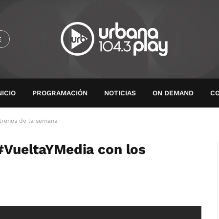
E
NICIO
PROGRAMACIÓN
NOTICIAS
ON DEMAND
C
strenos de la semana
 #VueltaYMedia con los