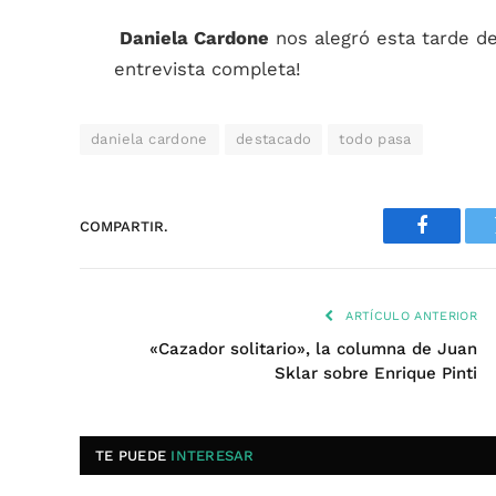
Daniela Cardone
nos alegró esta tarde d
entrevista completa!
daniela cardone
destacado
todo pasa
COMPARTIR.
Faceboo
ARTÍCULO ANTERIOR
«Cazador solitario», la columna de Juan
Sklar sobre Enrique Pinti
TE PUEDE
INTERESAR