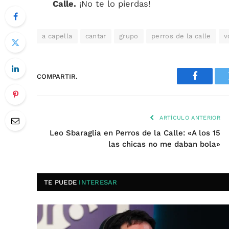
Calle.
¡No te lo pierdas!
a capella
cantar
grupo
perros de la calle
v
COMPARTIR.
Faceboo
ARTÍCULO ANTERIOR
Leo Sbaraglia en Perros de la Calle: «A los 15
las chicas no me daban bola»
TE PUEDE
INTERESAR