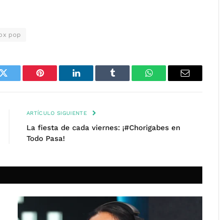
ox pop
k
Twitter
Pinterest
LinkedIn
Tumblr
WhatsApp
Email
ARTÍCULO SIGUIENTE
La fiesta de cada viernes: ¡#Chorigabes en
Todo Pasa!