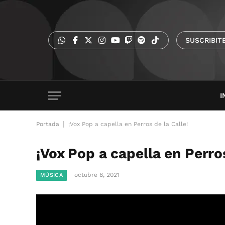
SUSCRIBIT
I
|
Portada
¡Vox Pop a capella en Perros de la Calle!
¡Vox Pop a capella en Perros
octubre 8, 2021
MÚSICA