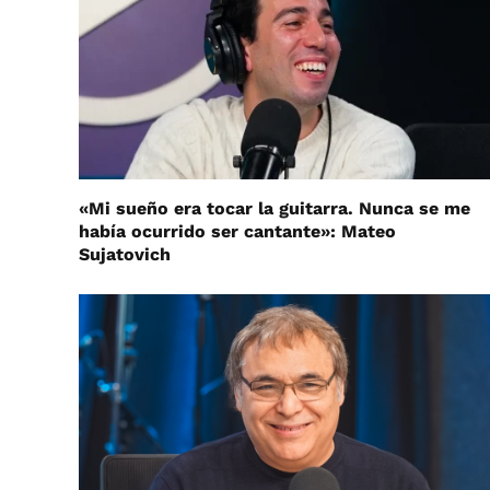
«Mi sueño era tocar la guitarra. Nunca se me
había ocurrido ser cantante»: Mateo
Sujatovich