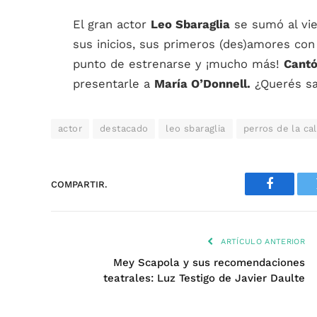
El gran actor
Leo Sbaraglia
se sumó al vi
sus inicios, sus primeros (des)amores con 
punto de estrenarse y ¡mucho más!
Cant
presentarle a
María O’Donnell.
¿Querés sa
actor
destacado
leo sbaraglia
perros de la cal
COMPARTIR.
Faceboo
ARTÍCULO ANTERIOR
Mey Scapola y sus recomendaciones
teatrales: Luz Testigo de Javier Daulte