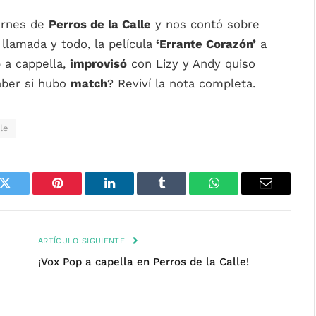
ernes de
Perros de la Calle
y nos contó sobre
llamada y todo, la película
‘Errante Corazón’
a
ó
a cappella,
improvisó
con Lizy y Andy quiso
ber si hubo
match
? Reviví la nota completa.
le
k
Twitter
Pinterest
LinkedIn
Tumblr
WhatsApp
Email
ARTÍCULO SIGUIENTE
¡Vox Pop a capella en Perros de la Calle!