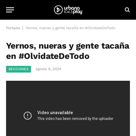
|
Portada
Yernos, nueras y gente tacaña en #OlvidateDeTodo
Yernos, nueras y gente tacaña
en #OlvidateDeTodo
agosto 6, 2024
SECCIONES