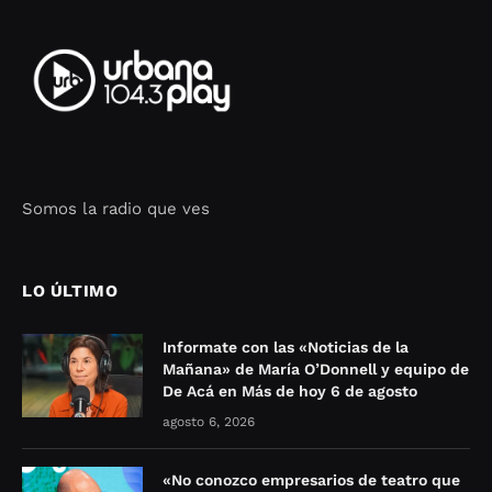
Somos la radio que ves
Seo Google Maps
COFIPOT.COM
LO ÚLTIMO
Informate con las «Noticias de la
Mañana» de María O’Donnell y equipo de
De Acá en Más de hoy 6 de agosto
agosto 6, 2026
«No conozco empresarios de teatro que