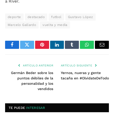
a River.
deporte
destacado
futbol
Gustavo López
Marcelo Gallardo
vuelta y media
Facebook
Twitter
Pinterest
LinkedIn
Tumblr
WhatsApp
Email
ARTÍCULO ANTERIOR
ARTÍCULO SIGUIENTE
Germán Beder sobre los
Yernos, nueras y gente
puntos débiles de la
tacaña en #OlvidateDeTodo
personalidad y los
vendidos
TE PUEDE
INTERESAR