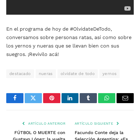
En el programa de hoy de #OlvidateDeTodo,
conversamos sobre personas ratas, así como sobre
los yernos y nueras que se llevan bien con sus
suegros. ¡Revivilo acá!
destacado
nueras
olvidate de todo
yernos
Facebook
Twitter
Pinterest
LinkedIn
Tumblr
WhatsApp
Email
ARTÍCULO ANTERIOR
ARTÍCULO SIGUIENTE
FÚTBOL O MUERTE con
Facundo Conte deja la
Gustavo López: la vuelta
Selección Argentina: «Es