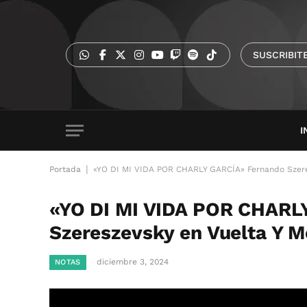
SUSCRIBIT
I
|
Portada
«YO DI MI VIDA POR CHARLY GARCÍA» Fernando Szere
«YO DI MI VIDA POR CHARL
Szereszevsky en Vuelta Y M
diciembre 3, 2024
NOTAS