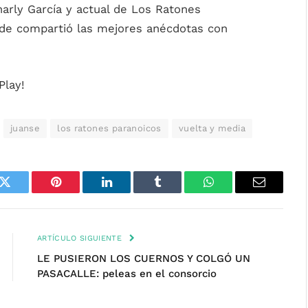
rly García y actual de Los Ratones
nde compartió las mejores anécdotas con
Play!
juanse
los ratones paranoicos
vuelta y media
k
Twitter
Pinterest
LinkedIn
Tumblr
WhatsApp
Email
ARTÍCULO SIGUIENTE
LE PUSIERON LOS CUERNOS Y COLGÓ UN
PASACALLE: peleas en el consorcio