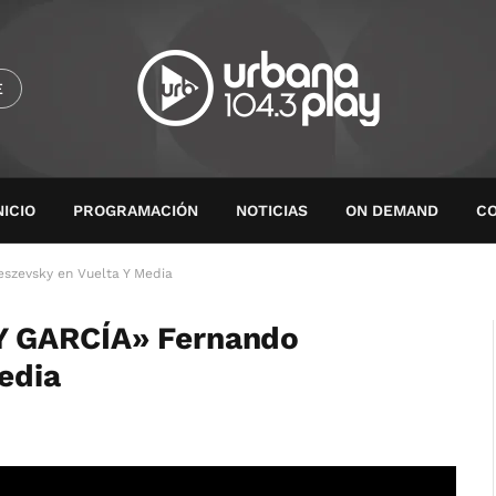
E
NICIO
PROGRAMACIÓN
NOTICIAS
ON DEMAND
C
szevsky en Vuelta Y Media
Y GARCÍA» Fernando
edia