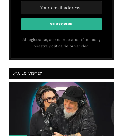
Al registrarse, acepta nuestros términos y
nuestra
política de privacidad.
¿YA LO VISTE?