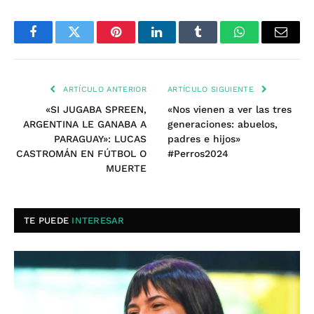
Facebook
Twitter
Pinterest
LinkedIn
Tumblr
WhatsApp
Email
ARTÍCULO ANTERIOR
ARTÍCULO SIGUIENTE
«SI JUGABA SPREEN,
«Nos vienen a ver las tres
ARGENTINA LE GANABA A
generaciones: abuelos,
PARAGUAY»: LUCAS
padres e hijos»
CASTROMÁN EN FÚTBOL O
#Perros2024
MUERTE
TE PUEDE
INTERESAR