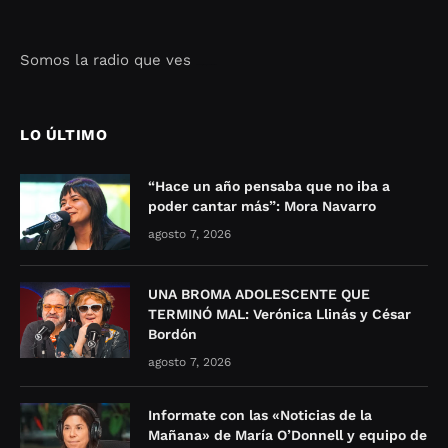
Somos la radio que ves
Seo Google Maps
COFIPOT.COM
LO ÚLTIMO
“Hace un año pensaba que no iba a
poder cantar más”: Mora Navarro
agosto 7, 2026
UNA BROMA ADOLESCENTE QUE
TERMINÓ MAL: Verónica Llinás y César
Bordón
agosto 7, 2026
Informate con las «Noticias de la
Mañana» de María O’Donnell y equipo de