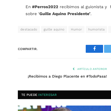
En
#Perros2022
recibimos al guionista y
sobre ‘
Guille Aquino Presidente’
.
destacado
guille aquino
Humor
humorista
COMPARTIR.
Faceboo
ARTÍCULO ANTERIOR
¡Recibimos a Diego Placente en #TodoPasa!
TE PUEDE
INTERESAR