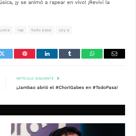
ica, ¡y se animó a rapear en vivo! ¡Reviví la
usica
rap
todo pasa
ysy a
k
Twitter
Pinterest
LinkedIn
Tumblr
WhatsApp
Email
ARTÍCULO SIGUIENTE
¡Jambao abrió el #ChoriGabes en #TodoPasa!