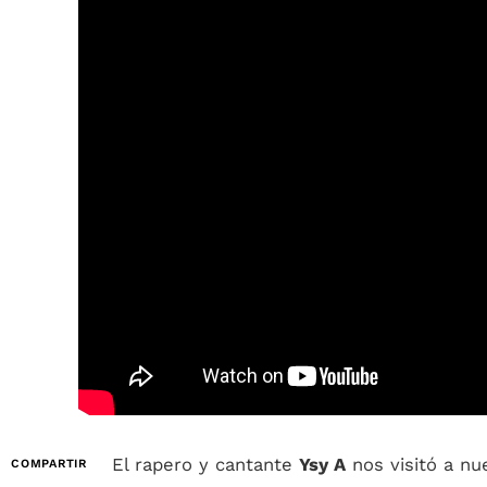
El rapero y cantante
Ysy A
nos visitó a nu
COMPARTIR