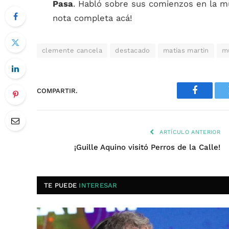
Pasa
. Habló sobre sus comienzos en la mús
nota completa acá!
clemente cancela
destacado
matias martin
m
COMPARTIR.
Faceboo
ARTÍCULO ANTERIOR
¡Guille Aquino visitó Perros de la Calle!
TE PUEDE
INTERESAR