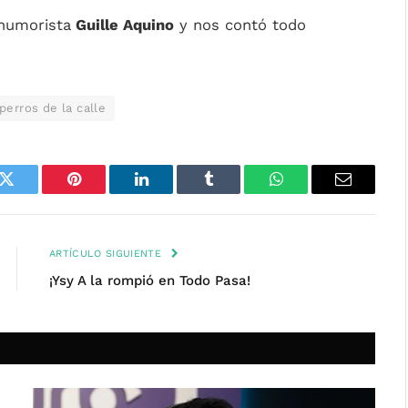
 humorista
Guille Aquino
y nos contó todo
perros de la calle
k
Twitter
Pinterest
LinkedIn
Tumblr
WhatsApp
Email
ARTÍCULO SIGUIENTE
¡Ysy A la rompió en Todo Pasa!