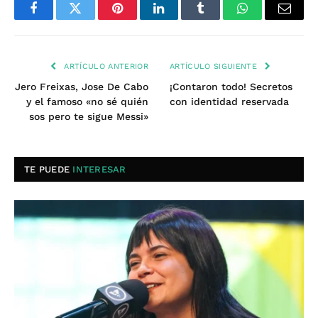
Facebook
Twitter
Pinterest
LinkedIn
Tumblr
WhatsApp
Email
ARTÍCULO ANTERIOR
ARTÍCULO SIGUIENTE
Jero Freixas, Jose De Cabo
¡Contaron todo! Secretos
y el famoso «no sé quién
con identidad reservada
sos pero te sigue Messi»
TE PUEDE
INTERESAR