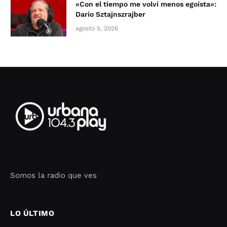
«Con el tiempo me volví menos egoísta»:
Darío Sztajnszrajber
agosto 5, 2026
Somos la radio que ves
Seo Google Maps
COFIPOT.COM
LO ÚLTIMO