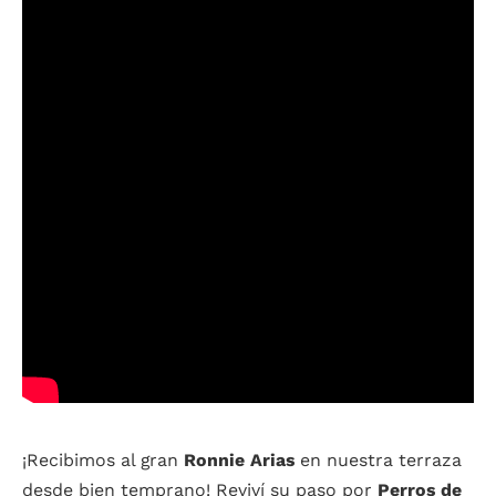
¡Recibimos al gran
Ronnie Arias
en nuestra terraza
desde bien temprano! Reviví su paso por
Perros de