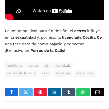
La columna ideal para fin de año: el
estrés
influye
en la
sexualidad
y, por eso, la
licenciada Cecilia Ce
nos trae data de cómo bajarlo y conectar.
¡Exclusivo en
Perros de la Calle!
cecilia ce
estres
lic
licenciada
perros de la calle
sexo
sexologa
sexualidad
Facebook
Twitter
Pinterest
LinkedIn
Tumblr
WhatsApp
Email