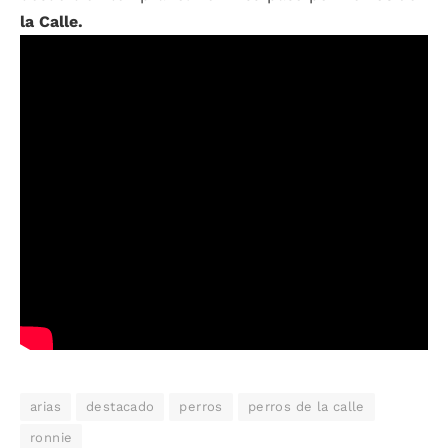
la Calle.
arias
destacado
perros
perros de la calle
ronnie