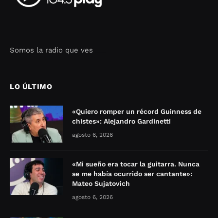
Somos la radio que ves
Seo Google Maps
COFIPOT.COM
LO ÚLTIMO
«Quiero romper un récord Guinness de
chistes»: Alejandro Gardinetti
agosto 6, 2026
«Mi sueño era tocar la guitarra. Nunca
se me había ocurrido ser cantante»:
Mateo Sujatovich
agosto 6, 2026