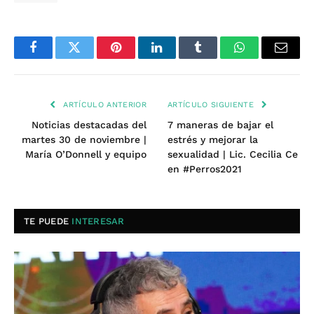
Facebook
Twitter
Pinterest
LinkedIn
Tumblr
WhatsApp
Email
ARTÍCULO ANTERIOR
ARTÍCULO SIGUIENTE
Noticias destacadas del
7 maneras de bajar el
martes 30 de noviembre |
estrés y mejorar la
María O’Donnell y equipo
sexualidad | Lic. Cecilia Ce
en #Perros2021
TE PUEDE
INTERESAR