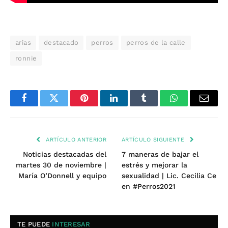
arias
destacado
perros
perros de la calle
ronnie
Facebook
Twitter
Pinterest
LinkedIn
Tumblr
WhatsApp
Email
ARTÍCULO ANTERIOR
ARTÍCULO SIGUIENTE
Noticias destacadas del
7 maneras de bajar el
martes 30 de noviembre |
estrés y mejorar la
María O’Donnell y equipo
sexualidad | Lic. Cecilia Ce
en #Perros2021
TE PUEDE
INTERESAR