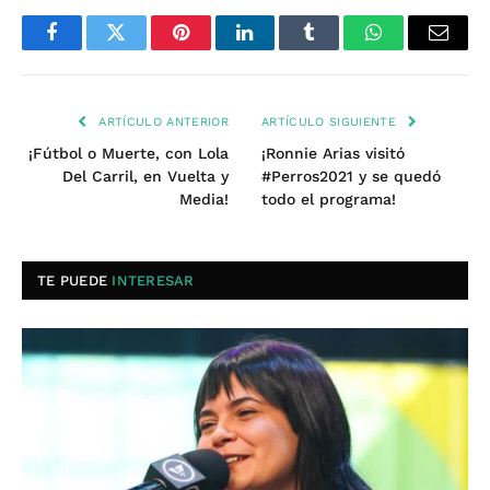
Facebook
Twitter
Pinterest
LinkedIn
Tumblr
WhatsApp
Email
ARTÍCULO ANTERIOR
ARTÍCULO SIGUIENTE
¡Fútbol o Muerte, con Lola
¡Ronnie Arias visitó
Del Carril, en Vuelta y
#Perros2021 y se quedó
Media!
todo el programa!
TE PUEDE
INTERESAR