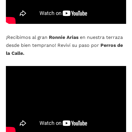
¡Recibimos al gran
Ronnie Arias
en nuestra terraza
desde bien temprano! Reviví su paso por
Perros de
la Calle.