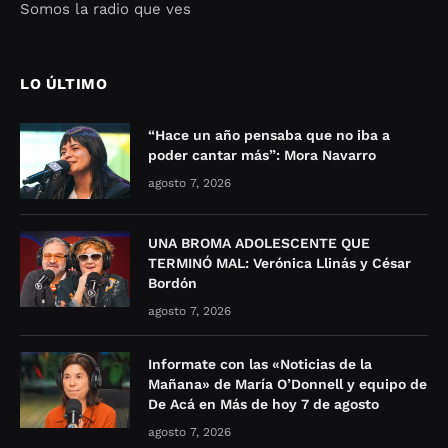
Somos la radio que ves
Seo Google Maps
COFIPOT.COM
LO ÚLTIMO
“Hace un año pensaba que no iba a
poder cantar más”: Mora Navarro
agosto 7, 2026
UNA BROMA ADOLESCENTE QUE
TERMINÓ MAL: Verónica Llinás y César
Bordón
agosto 7, 2026
Informate con las «Noticias de la
Mañana» de María O’Donnell y equipo de
De Acá en Más de hoy 7 de agosto
agosto 7, 2026