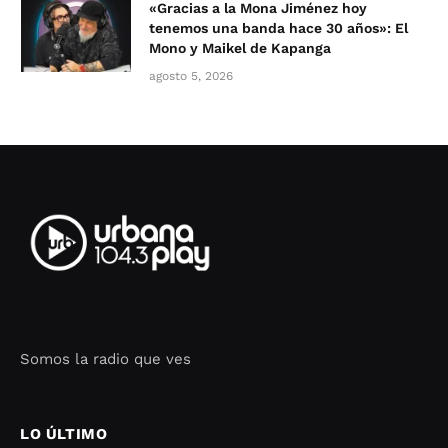
«Gracias a la Mona Jiménez hoy
tenemos una banda hace 30 años»: El
Mono y Maikel de Kapanga
agosto 5, 2026
Somos la radio que ves
Seo Google Maps
COFIPOT.COM
LO ÚLTIMO