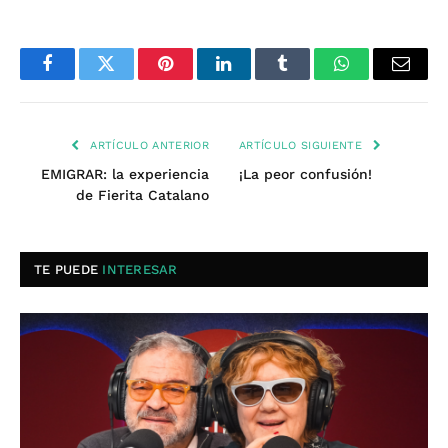
Facebook
Twitter
Pinterest
LinkedIn
Tumblr
WhatsApp
Email
ARTÍCULO ANTERIOR
ARTÍCULO SIGUIENTE
EMIGRAR: la experiencia
¡La peor confusión!
de Fierita Catalano
TE PUEDE
INTERESAR