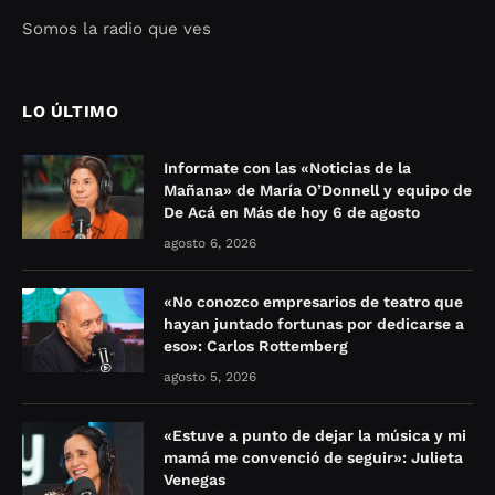
Somos la radio que ves
Seo Google Maps
COFIPOT.COM
LO ÚLTIMO
Informate con las «Noticias de la
Mañana» de María O’Donnell y equipo de
De Acá en Más de hoy 6 de agosto
agosto 6, 2026
«No conozco empresarios de teatro que
hayan juntado fortunas por dedicarse a
eso»: Carlos Rottemberg
agosto 5, 2026
«Estuve a punto de dejar la música y mi
mamá me convenció de seguir»: Julieta
Venegas