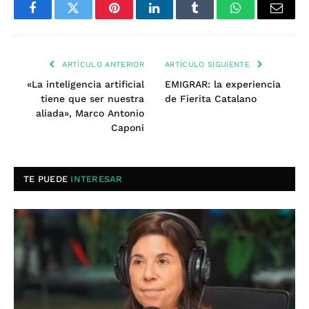
Facebook
Twitter
Pinterest
LinkedIn
Tumblr
WhatsApp
Email
ARTÍCULO ANTERIOR
ARTÍCULO SIGUIENTE
«La inteligencia artificial
EMIGRAR: la experiencia
tiene que ser nuestra
de Fierita Catalano
aliada», Marco Antonio
Caponi
TE PUEDE
INTERESAR