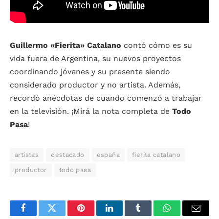
Guillermo «Fierita» Catalano
contó cómo es su
vida fuera de Argentina, su nuevos proyectos
coordinando jóvenes y su presente siendo
considerado productor y no artista. Además,
recordó anécdotas de cuando comenzó a trabajar
en la televisión. ¡Mirá la nota completa de
Todo
Pasa
!
artistas
destacado
españa
fierita catalano
productor
todo pasa
Facebook
Twitter
Pinterest
LinkedIn
Tumblr
WhatsApp
Email