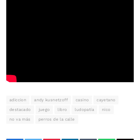
adiccion
andy kusnetzoff
casino
cayetano
destacado
juego
libro
ludopatía
nico
no va más
perros de la calle