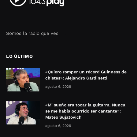
Somos la radio que ves
Seo Google Maps
COFIPOT.COM
LO ÚLTIMO
«Quiero romper un récord Guinness de
chistes»: Alejandro Gardinetti
agosto 6, 2026
«Mi sueño era tocar la guitarra. Nunca
se me había ocurrido ser cantante»:
Mateo Sujatovich
agosto 6, 2026