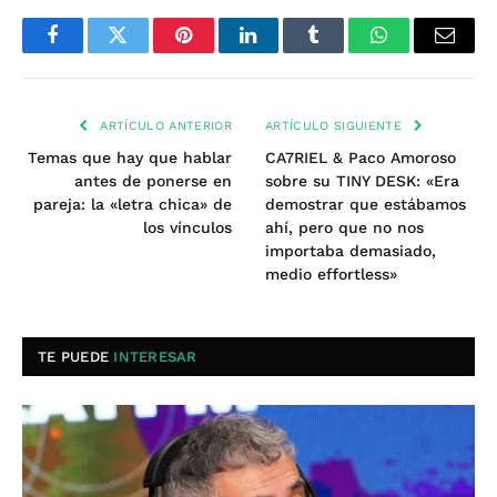
Facebook
Twitter
Pinterest
LinkedIn
Tumblr
WhatsApp
Email
ARTÍCULO ANTERIOR
ARTÍCULO SIGUIENTE
Temas que hay que hablar
CA7RIEL & Paco Amoroso
antes de ponerse en
sobre su TINY DESK: «Era
pareja: la «letra chica» de
demostrar que estábamos
los vínculos
ahí, pero que no nos
importaba demasiado,
medio effortless»
TE PUEDE
INTERESAR