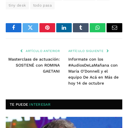
tiny desk
todo pasa
Facebook
Twitter
Pinterest
LinkedIn
Tumblr
WhatsApp
Email
ARTÍCULO ANTERIOR
ARTÍCULO SIGUIENTE
Masterclass de actuación:
Informate con los
SOSTENÉ con ROMINA
#AudiosDeLaMañana con
GAETANI
María O’Donnell y el
equipo De Acá en Más de
hoy 14 de octubre
TE PUEDE
INTERESAR