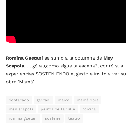
Romina Gaetani
se sumó a la columna de
Mey
Scapola
. Jugó a ¿cómo sigue la escena?, contó sus
experiencias SOSTENIENDO el gesto e invitó a ver su
obra ‘Mamá’.
destacado
gaetani
mama
mamá obra
mey scapola
perros de la calle
romina
romina gaetani
sostene
teatro