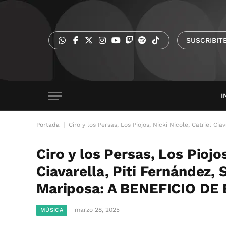
SUSCRIBIT
I
|
Portada
Ciro y los Persas, Los Piojos, Nicki Nicole, Catriel 
Ciro y los Persas, Los Piojos
Ciavarella, Piti Fernández, 
Mariposa: A BENEFICIO DE
marzo 28, 2025
MÚSICA