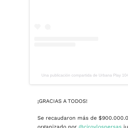
Una publicación compartida de Urbana Play 1
¡GRACIAS A TODOS!
Se recaudaron más de $900.000.0
organizado por
@ciroylospersas
ju