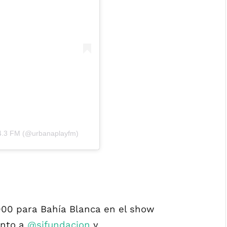
04.3 FM (@urbanaplayfm)
00 para Bahía Blanca en el show
nto a
@sifundacion
y