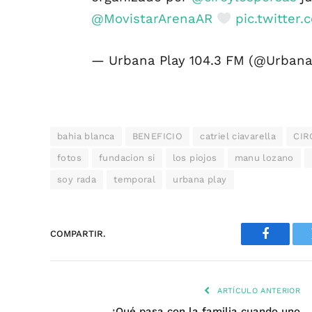
@MovistarArenaAR
pic.twitte
— Urbana Play 104.3 FM (@Urban
bahia blanca
BENEFICIO
catriel ciavarella
CIR
fotos
fundacion si
los piojos
manu lozano
soy rada
temporal
urbana play
COMPARTIR.
Faceboo
ARTÍCULO ANTERIOR
¿Qué pasa con la familia cuando uno