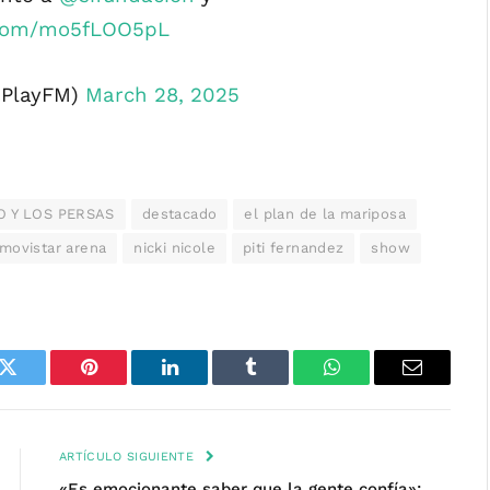
r.com/mo5fLOO5pL
aPlayFM)
March 28, 2025
O Y LOS PERSAS
destacado
el plan de la mariposa
movistar arena
nicki nicole
piti fernandez
show
k
Twitter
Pinterest
LinkedIn
Tumblr
WhatsApp
Email
ARTÍCULO SIGUIENTE
«Es emocionante saber que la gente confía»: