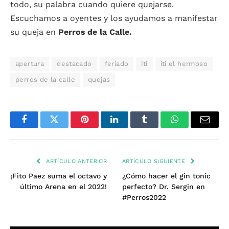
todo, su palabra cuando quiere quejarse.
Escuchamos a oyentes y los ayudamos a manifestar
su queja en
Perros de la Calle.
apertura
destacado
feriado
iti
iti el hermoso
perros de la calle
quejas
Facebook
Twitter
Pinterest
LinkedIn
Tumblr
WhatsApp
Email
ARTÍCULO ANTERIOR
ARTÍCULO SIGUIENTE
¡Fito Paez suma el octavo y
¿Cómo hacer el gin tonic
último Arena en el 2022!
perfecto? Dr. Sergin en
#Perros2022