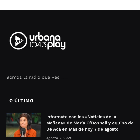
Somos la radio que ves
Seo Google Maps
COFIPOT.COM
LO ÚLTIMO
Informate con las «Noticias de la
Mañana» de María O’Donnell y equipo de
De Acá en Más de hoy 7 de agosto
agosto 7, 2026