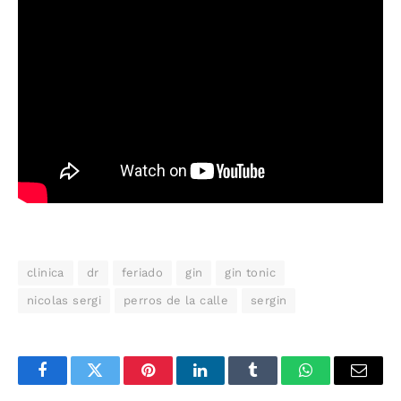
clinica
dr
feriado
gin
gin tonic
nicolas sergi
perros de la calle
sergin
Facebook
Twitter
Pinterest
LinkedIn
Tumblr
WhatsApp
Email