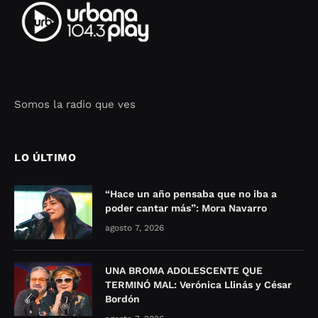
Somos la radio que ves
Seo Google Maps
COFIPOT.COM
LO ÚLTIMO
“Hace un año pensaba que no iba a
poder cantar más”: Mora Navarro
agosto 7, 2026
UNA BROMA ADOLESCENTE QUE
TERMINÓ MAL: Verónica Llinás y César
Bordón