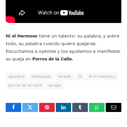
Iti el Hermoso
tiene un talento: su palabra, y sobre
todo, su palabra cuando quiere quejarse.
Escuchamos a oyentes y los ayudamos a manifestar
su queja en
Perros de la Calle.
apertura
destacado
feriado
iti
iti el hermoso
perros de la calle
quejas
Facebook
Twitter
Pinterest
LinkedIn
Tumblr
WhatsApp
Email