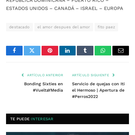
REPÚBLICA DOMINICANA – PUERTO RICO –
ESTADOS UNIDOS – CANADÁ – ISRAEL – EUROPA
destacado
el amor despues del amor
fito paez
Facebook
Twitter
Pinterest
LinkedIn
Tumblr
WhatsApp
Email
ARTÍCULO ANTERIOR
ARTÍCULO SIGUIENTE
Bonding Sixties en
Servicio de quejas con Iti
#VueltaYMedia
el Hermoso | Apertura de
#Perros2022
TE PUEDE
INTERESAR