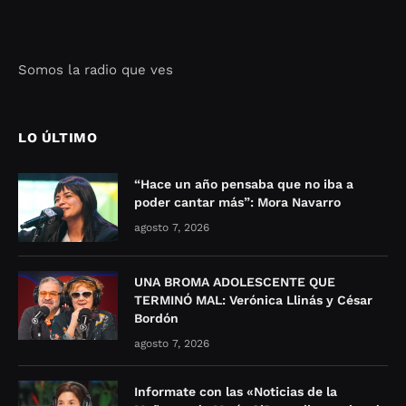
Somos la radio que ves
Seo Google Maps
COFIPOT.COM
LO ÚLTIMO
“Hace un año pensaba que no iba a
poder cantar más”: Mora Navarro
agosto 7, 2026
UNA BROMA ADOLESCENTE QUE
TERMINÓ MAL: Verónica Llinás y César
Bordón
agosto 7, 2026
Informate con las «Noticias de la