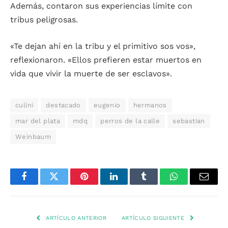
Además, contaron sus experiencias límite con
tribus peligrosas.
«Te dejan ahí en la tribu y el primitivo sos vos»,
reflexionaron. «Ellos prefieren estar muertos en
vida que vivir la muerte de ser esclavos».
culini
destacado
eugenio
hermanos
mar del plata
mdq
perros de la calle
sebastian
Weinbaum
Facebook
Twitter
Pinterest
LinkedIn
Tumblr
WhatsApp
Email
ARTÍCULO ANTERIOR
ARTÍCULO SIGUIENTE