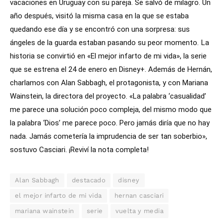
vacaciones en Uruguay con su pareja. Se salvó de milagro. Un
año después, visitó la misma casa en la que se estaba
quedando ese día y se encontró con una sorpresa: sus
ángeles de la guarda estaban pasando su peor momento.
La
historia se convirtió en «El mejor infarto de mi vida», la serie
que se estrena el 24 de enero en Disney+. Además de Hernán,
charlamos con Alan Sabbagh, el protagonista, y con Mariana
Wainstein, la directora del proyecto.
«La palabra ‘casualidad’
me parece una solución poco compleja, del mismo modo que
la palabra ‘Dios’ me parece poco. Pero jamás diría que no hay
nada. Jamás cometería la imprudencia de ser tan soberbio»,
sostuvo Casciari. ¡Reviví la nota completa!
Alan Sabbagh
destacado
disney
el mejor infarto de mi vida
hernan casciari
mariana wainstein
serie
vuelta y media