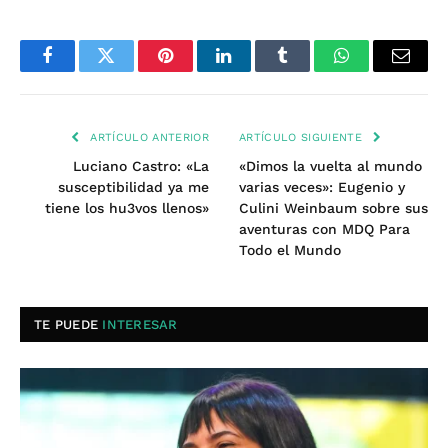
Facebook
Twitter
Pinterest
LinkedIn
Tumblr
WhatsApp
Email
ARTÍCULO ANTERIOR
ARTÍCULO SIGUIENTE
Luciano Castro: «La
«Dimos la vuelta al mundo
susceptibilidad ya me
varias veces»: Eugenio y
tiene los hu3vos llenos»
Culini Weinbaum sobre sus
aventuras con MDQ Para
Todo el Mundo
TE PUEDE
INTERESAR